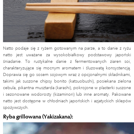
Natto podaje się z ryżem gotowanym na parze, a to danie z ryżu
natto jest uważane za wysokobiałkowy podstawowy japoński
śniadanie. To rustykalne danie z fermentowanych ziaren soi,
charakteryzujące się mocnym aromatem i śluzowatą konsystencją.
Doprawia się go sosem sojowym wraz z opcjonalnymi składnikami,
takimi jak suszone chipsy bonito (katsuobushi), posiekana zielona
cebula, pikantna musztarda (karashi), pokrojone w plasterki suszone
i sezonowane wodorosty (kizaminori) lub inne aromaty. Pakowane
natto jest dostępne w chłodniach japońskich i azjatyckich sklepów
spożywczych.
Ryba grillowana (Yakizakana):