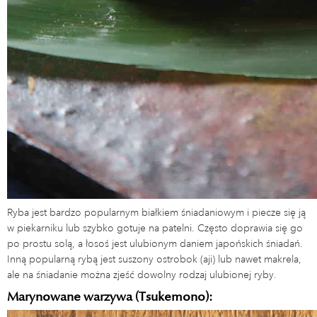
Ryba jest bardzo popularnym białkiem śniadaniowym i piecze się ją
w piekarniku lub szybko gotuje na patelni. Często doprawia się go
po prostu solą, a łosoś jest ulubionym daniem japońskich śniadań.
Inną popularną rybą jest suszony ostrobok (aji) lub nawet makrela,
ale na śniadanie można zjeść dowolny rodzaj ulubionej ryby.
Marynowane warzywa (Tsukemono):