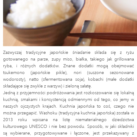
Zazwyczaj tradycyjne japońskie śniadanie składa się z ryżu
gotowanego na parze, zupy miso, białka, takiego jak grillowana
ryba, i różnych dodatków. Znane dodatki mogą obejmować
tsukemono (japońskie pikle), nori (suszone sezonowane
wodorosty), natto (sfermentowana soja), kobachi (małe dodatki
składające się zwykle z warzyw) i zieloną sałatę.
Jedną z przyjemności podróżowania jest rozkoszowanie się lokalną
kuchnią, smakami i konsystencją odmiennymi od tego, co jemy w
naszych ojczystych krajach. Kuchnia japońska to coś, czego nie
można przegapić. Washoku (tradycyjna kuchnia japońska) została w
2013 roku wpisana na listę niematerialnego dziedzictwa
kulturowego UNESCO i nie bez powodu. Sposób, w jaki składniki
są wybierane, przygotowywane i łączone, jest przekazywany z