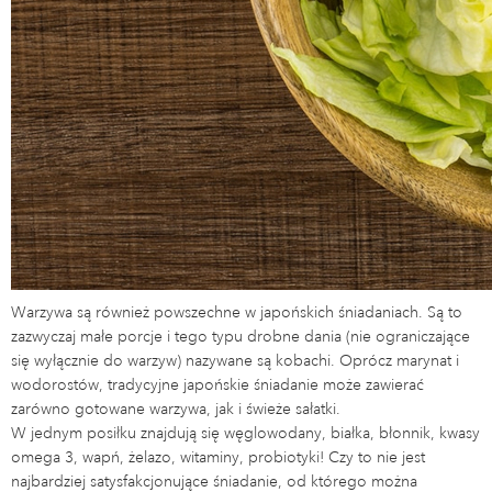
Warzywa są również powszechne w japońskich śniadaniach. Są to
zazwyczaj małe porcje i tego typu drobne dania (nie ograniczające
się wyłącznie do warzyw) nazywane są kobachi. Oprócz marynat i
wodorostów, tradycyjne japońskie śniadanie może zawierać
zarówno gotowane warzywa, jak i świeże sałatki.
W jednym posiłku znajdują się węglowodany, białka, błonnik, kwasy
omega 3, wapń, żelazo, witaminy, probiotyki! Czy to nie jest
najbardziej satysfakcjonujące śniadanie, od którego można