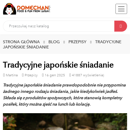
STRONA GŁÓWNA
BLOG
PRZEPISY
TRADYCYJNE
JAPOŃSKIE ŚNIADANIE
Tradycyjne japońskie śniadanie
Martina
Przepisy
16
gen
2025
41887 wyświetlenia)
Tradycyjne japońskie śniadanie prawdopodobnie nie przypomina
żadnego innego rodzaju śniadania, jakie kiedykolwiek jadłeś.
Składa się z produktów spożywczych, które stanowią kompletny
posiłek, który można zjeść na lunch lub kolację.