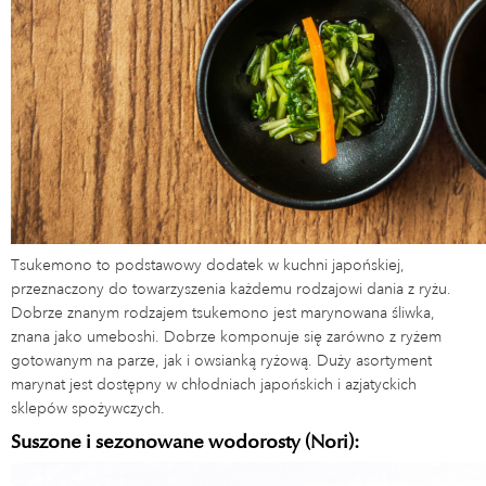
Tsukemono to podstawowy dodatek w kuchni japońskiej,
przeznaczony do towarzyszenia każdemu rodzajowi dania z ryżu.
Dobrze znanym rodzajem tsukemono jest marynowana śliwka,
znana jako umeboshi. Dobrze komponuje się zarówno z ryżem
gotowanym na parze, jak i owsianką ryżową. Duży asortyment
marynat jest dostępny w chłodniach japońskich i azjatyckich
sklepów spożywczych.
Suszone i sezonowane wodorosty (Nori):