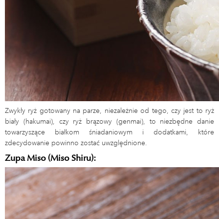
Zwykły ryż gotowany na parze, niezależnie od tego, czy jest to ryż
biały (hakumai), czy ryż brązowy (genmai), to niezbędne danie
towarzyszące białkom śniadaniowym i dodatkami, które
zdecydowanie powinno zostać uwzględnione.
Zupa Miso (Miso Shiru):