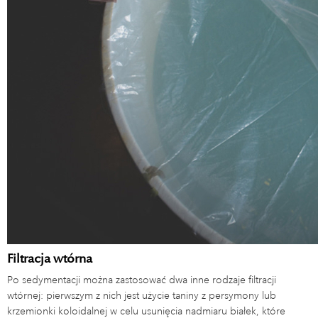
Filtracja wtórna
Po sedymentacji można zastosować dwa inne rodzaje filtracji
wtórnej: pierwszym z nich jest użycie taniny z persymony lub
krzemionki koloidalnej w celu usunięcia nadmiaru białek, które