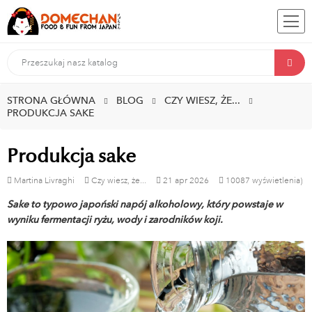
STRONA GŁÓWNA
BLOG
CZY WIESZ, ŻE...
PRODUKCJA SAKE
Produkcja sake
Martina Livraghi
Czy wiesz, że...
21
apr
2026
10087 wyświetlenia)
Sake to typowo japoński napój alkoholowy, który powstaje w
wyniku fermentacji ryżu, wody i zarodników koji.