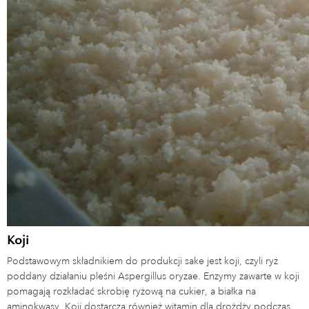
Koji
Podstawowym składnikiem do produkcji sake jest koji, czyli ryż
poddany działaniu pleśni Aspergillus oryzae. Enzymy zawarte w koji
pomagają rozkładać skrobię ryżową na cukier, a białka na
aminokwasy. Koji dostarcza również witamin dla drożdży podczas