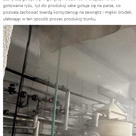
gotowania ryżu, ryż do produkcji sake gotuje się na parze, co
pozwala zachować twardą konsystencję na zewnątrz i miękki środek,
ułatwiając w ten sposób proces produkcji trunku.