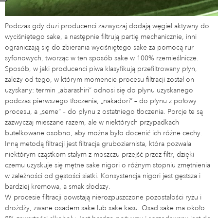
Podczas gdy duzi producenci zazwyczaj dodają węgiel aktywny do
wyciśniętego sake, a następnie filtrują partię mechanicznie, inni
ograniczają się do zbierania wyciśniętego sake za pomocą rur
syfonowych, tworząc w ten sposób sake w 100% rzemieślnicze.
Sposób, w jaki producenci piwa klasyfikują przefiltrowany płyn,
zależy od tego, w którym momencie procesu filtracji został on
uzyskany: termin „abarashiri” odnosi się do płynu uzyskanego
podczas pierwszego tłoczenia, „nakadori” – do płynu z połowy
procesu, a „seme” – do płynu z ostatniego tłoczenia. Porcje te są
zazwyczaj mieszane razem, ale w niektórych przypadkach
butelkowane osobno, aby można było docenić ich różne cechy.
Inną metodą filtracji jest filtracja gruboziarnista, która pozwala
niektórym cząstkom stałym z moszczu przejść przez filtr, dzięki
czemu uzyskuje się mętne sake nigori o różnym stopniu zmętnienia
w zależności od gęstości siatki. Konsystencja nigori jest gęstsza i
bardziej kremowa, a smak słodszy.
W procesie filtracji powstają nierozpuszczone pozostałości ryżu i
drożdży, zwane osadem sake lub sake kasu. Osad sake ma około