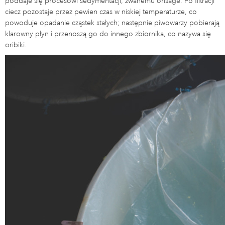
poddaje się procesowi sedymentacji, zwanemu orisage. Po filtracji
ciecz pozostaje przez pewien czas w niskiej temperaturze, co
powoduje opadanie cząstek stałych; następnie piwowarzy pobierają
klarowny płyn i przenoszą go do innego zbiornika, co nazywa się
oribiki.