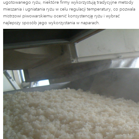
ugotowanego ryżu, niektóre firmy wykorzystują tradycyjne metody
mieszania i ugniatania ryżu w celu regulacji temperatury, co pozwala
mistrzowi piwowarskiemu ocenić konsystencję ryżu i wybrać
najlepszy sposób jego wykorzystania w naparach.