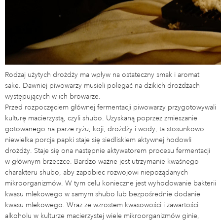
Rodzaj użytych drożdży ma wpływ na ostateczny smak i aromat
sake. Dawniej piwowarzy musieli polegać na dzikich drożdżach
występujących w ich browarze.
Przed rozpoczęciem głównej fermentacji piwowarzy przygotowywali
kulturę macierzystą, czyli shubo. Uzyskaną poprzez zmieszanie
gotowanego na parze ryżu, koji, drożdży i wody, ta stosunkowo
niewielka porcja papki staje się siedliskiem aktywnej hodowli
drożdży. Staje się ona następnie aktywatorem procesu fermentacji
w głównym brzeczce. Bardzo ważne jest utrzymanie kwaśnego
charakteru shubo, aby zapobiec rozwojowi niepożądanych
mikroorganizmów. W tym celu konieczne jest wyhodowanie bakterii
kwasu mlekowego w samym shubo lub bezpośrednie dodanie
kwasu mlekowego. Wraz ze wzrostem kwasowości i zawartości
alkoholu w kulturze macierzystej wiele mikroorganizmów ginie,