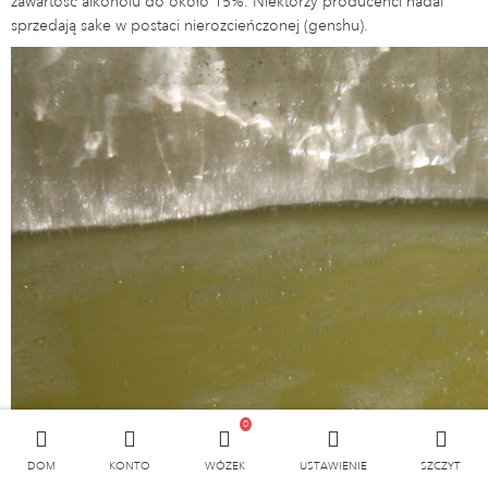
zawartość alkoholu do około 15%. Niektórzy producenci nadal
sprzedają sake w postaci nierozcieńczonej (genshu).
0
DOM
KONTO
WÓZEK
USTAWIENIE
SZCZYT