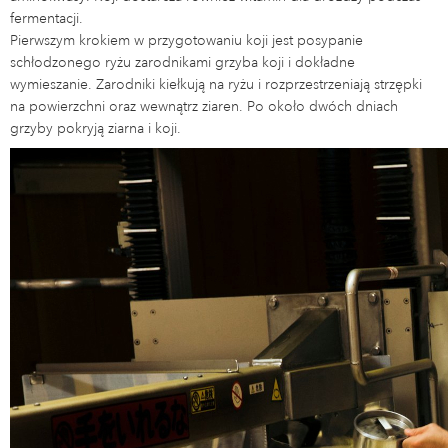
fermentacji.
Pierwszym krokiem w przygotowaniu koji jest posypanie
schłodzonego ryżu zarodnikami grzyba koji i dokładne
wymieszanie. Zarodniki kiełkują na ryżu i rozprzestrzeniają strzępki
na powierzchni oraz wewnątrz ziaren. Po około dwóch dniach
grzyby pokryją ziarna i koji.