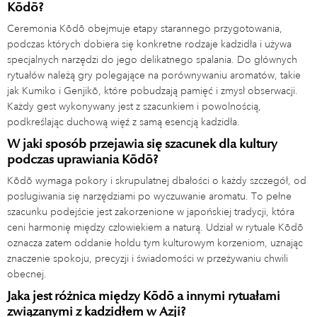
Kōdō?
Ceremonia Kōdō obejmuje etapy starannego przygotowania,
podczas których dobiera się konkretne rodzaje kadzidła i używa
specjalnych narzędzi do jego delikatnego spalania. Do głównych
rytuałów należą gry polegające na porównywaniu aromatów, takie
jak Kumiko i Genjikō, które pobudzają pamięć i zmysł obserwacji.
Każdy gest wykonywany jest z szacunkiem i powolnością,
podkreślając duchową więź z samą esencją kadzidła.
W jaki sposób przejawia się szacunek dla kultury
podczas uprawiania Kōdō?
Kōdō wymaga pokory i skrupulatnej dbałości o każdy szczegół, od
posługiwania się narzędziami po wyczuwanie aromatu. To pełne
szacunku podejście jest zakorzenione w japońskiej tradycji, która
ceni harmonię między człowiekiem a naturą. Udział w rytuale Kōdō
oznacza zatem oddanie hołdu tym kulturowym korzeniom, uznając
znaczenie spokoju, precyzji i świadomości w przeżywaniu chwili
obecnej.
Jaka jest różnica między Kōdō a innymi rytuałami
związanymi z kadzidłem w Azji?