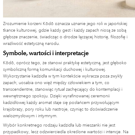
Zrozumienie korzeni Kōdō oznacza uznanie jego roli w japońskiej
tkance kulturowej, gdzie każdy gest i każdy zapach niosą ze sobą
głębsze znaczenie, świadcząc o drodze łączącej historię, filozofię i
wrażliwość estetyczną narodu.
Symbole, wartości i interpretacje
Kōdō, oprócz tego, że stanowi praktykę estetyczną, jest głęboko
symboliczną formą komunikacji duchowej i kulturowej.
Wykorzystanie kadzidła w tym kontekście wykracza poza zwykły
zapach; uosabia ono więź między człowiekiem a tym, co
transcendentne, stanowiąc rytuał zachęcający do kontemplacji i
wewnętrznego spokoju. Dzięki wyrafinowanej ceremonii
kadzidłowej każdy aromat staje się posłańcem przywołującym
krajobrazy, pory roku lub nastroje, czyniąc to doświadczenie
wielozmysłowym i intymnym.
Wybór konkretnego rodzaju kadzidła lub mieszanki nie jest
przypadkowy, lecz odzwierciedla określone wartości i intencje. Na