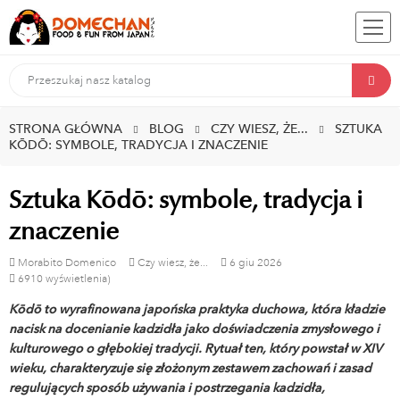
STRONA GŁÓWNA
BLOG
CZY WIESZ, ŻE...
SZTUKA
KŌDŌ: SYMBOLE, TRADYCJA I ZNACZENIE
Sztuka Kōdō: symbole, tradycja i
znaczenie
Morabito Domenico
Czy wiesz, że...
6
giu
2026
6910 wyświetlenia)
Kōdō to wyrafinowana japońska praktyka duchowa, która kładzie
nacisk na docenianie kadzidła jako doświadczenia zmysłowego i
kulturowego o głębokiej tradycji. Rytuał ten, który powstał w XIV
wieku, charakteryzuje się złożonym zestawem zachowań i zasad
regulujących sposób używania i postrzegania kadzidła,