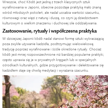
Wreszcie, choć Kōdō jest jedną z trzech klasycznych sztuk
wyrafinowania w Japonii, obecnie pozostaje praktyką mało znaną
wśród młodszych pokoleń, ale nadal uosabia wartości szacunku,
równowagi oraz więzi z naturą i duszą, co czyni ją dziedzictwem
kulturowym o wielkim znaczeniu i duchowej sile oddziaływania.
Zastosowanie, rytuały i współczesna praktyka
W dzisiejszej Japonii kōdō nadal stanowi formę sztuki wykraczającą
poza zwykłe używanie kadzidła, podtrzymując wielowiekową
tradycję poprzez wyrafinowane i ściśle określone rytuały. Chociaż
kōdō jest mniej rozpowszechnione niż bardziej popularne praktyki,
często uprawia się je w prywatnych kręgach lub w specjalnych
ośrodkach kulturalnych, gdzie przygotowywanie i delektowanie się
kadzidłem staje się chwilą medytacji i wyrażania szacunku.