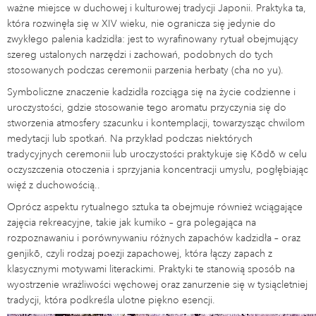
ważne miejsce w duchowej i kulturowej tradycji Japonii. Praktyka ta,
która rozwinęła się w XIV wieku, nie ogranicza się jedynie do
zwykłego palenia kadzidła: jest to wyrafinowany rytuał obejmujący
szereg ustalonych narzędzi i zachowań, podobnych do tych
stosowanych podczas ceremonii parzenia herbaty (cha no yu).
Symboliczne znaczenie kadzidła rozciąga się na życie codzienne i
uroczystości, gdzie stosowanie tego aromatu przyczynia się do
stworzenia atmosfery szacunku i kontemplacji, towarzysząc chwilom
medytacji lub spotkań. Na przykład podczas niektórych
tradycyjnych ceremonii lub uroczystości praktykuje się Kōdō w celu
oczyszczenia otoczenia i sprzyjania koncentracji umysłu, pogłębiając
więź z duchowością..
Oprócz aspektu rytualnego sztuka ta obejmuje również wciągające
zajęcia rekreacyjne, takie jak kumiko – gra polegająca na
rozpoznawaniu i porównywaniu różnych zapachów kadzidła – oraz
genjikō, czyli rodzaj poezji zapachowej, która łączy zapach z
klasycznymi motywami literackimi. Praktyki te stanowią sposób na
wyostrzenie wrażliwości węchowej oraz zanurzenie się w tysiącletniej
tradycji, która podkreśla ulotne piękno esencji.