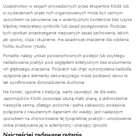
Uczestnictwo w sesjach prowadzonych przez ekspertów Kōdō lub
w wydarzeniach przez nich organizowanych może być cennym
sposobem na zanurzenie się w autentycznym kontekście bez ryzyka
błędnej interpretacji symboliki lub zasad postępowania. Podczas
tych spotkań przestrzeganie niepisanych zasad zachowania, takich
jak spokój, cisza i skupienie, ma zasadnicze znaczenie dla oddania
hołdu duchowi rytuału.
Ponadto należy unikać powierzchownych podejść lub zwykłego
naśladowania praktyk pod względem estetycznym bez zrozumienia
ich głębszego znaczenia. Pośpiech lub chęć wykorzystania kadzidła
wyłącznie jako elementu dekoracyjnego może pozbawić sensu to
tak wyrafinowane doświadczenie duchowe.
Na koniec, zgodnie z tradycją, warto zauważyć, że dla wielu
Japończyków Kōdō pozostaje sztuką mało znaną, a jednocześnie
niezwykle cenną, dlatego pokorne i pełne ciekawości podejście,
połączone z nieustannym dążeniem do wiedzy, jest najlepszym
sposobem na uhonorowanie tej tysiącletniej praktyki i umożliwienie
sobie przeżywania jej w autentyczny i znaczący sposób.
Najczęściej zadawane pytania