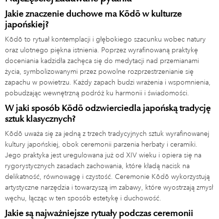
Jakie znaczenie duchowe ma Kōdō w kulturze
japońskiej?
Kōdō to rytuał kontemplacji i głębokiego szacunku wobec natury
oraz ulotnego piękna istnienia. Poprzez wyrafinowaną praktykę
doceniania kadzidła zachęca się do medytacji nad przemianami
życia, symbolizowanymi przez powolne rozprzestrzenianie się
zapachu w powietrzu. Każdy zapach budzi wrażenia i wspomnienia,
pobudzając wewnętrzną podróż ku harmonii i świadomości.
W jaki sposób Kōdō odzwierciedla japońską tradycję
sztuk klasycznych?
Kōdō uważa się za jedną z trzech tradycyjnych sztuk wyrafinowanej
kultury japońskiej, obok ceremonii parzenia herbaty i ceramiki.
Jego praktyka jest uregulowana już od XIV wieku i opiera się na
rygorystycznych zasadach zachowania, które kładą nacisk na
delikatność, równowagę i czystość. Ceremonie Kōdō wykorzystują
artystyczne narzędzia i towarzyszą im zabawy, które wyostrzają zmysł
węchu, łącząc w ten sposób estetykę i duchowość.
Jakie są najważniejsze rytuały podczas ceremonii