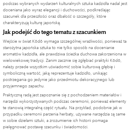
podczas wybranych wydarzeń kulturalnych sztuka kadzidła nadal jest
doceniana jako wyraz elegancji i duchowości, podkreślając
szacunek dla przeszłości oraz dbałość o szczegóły, które
charakteryzują kulturę japońską.
Jak podejść do tego tematu z szacunkiem
Wejście w świat Kōdō wymaga szczególnej wrażliwości, ponieważ ta
starożytna japońska sztuka to nie tylko sposób na docenianie
aromatów kadzidła, ale prawdziwa ścieżka duchowa zakorzeniona w
wielowiekowej tradycji. Zanim zacznie się zgłębiać praktyki Kōdō,
należy przede wszystkim uświadomić sobie kulturową głębię i
symboliczną wartość, jaką reprezentuje kadzidło, unikając
postrzegania go jedynie jako przedmiotu dekoracyjnego lub
przyjemnego zapachu.
Praktyczną radą jest zapoznanie się z pochodzeniem materiałów i
narzędzi wykorzystywanych podczas ceremonii, ponieważ elementy
te stanowią integralną część rytuału. Na przykład, podobnie jak w
przypadku ceremonii parzenia herbaty, używane narzędzia są same
w sobie dziełami sztuki, a zrozumienie ich historii pomaga
pielęgnować postawę szacunku i świadomości.