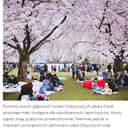
Pomimo swoich głębokich korzeni historycznych sztuka Kōdō
pozostaje mało dostępna dla współczesnych Japończyków, którzy
często znają ją jedynie powierzchownie. Niemniej jednak w
miejscach poświęconych zachowaniu sztuk klasycznych oraz