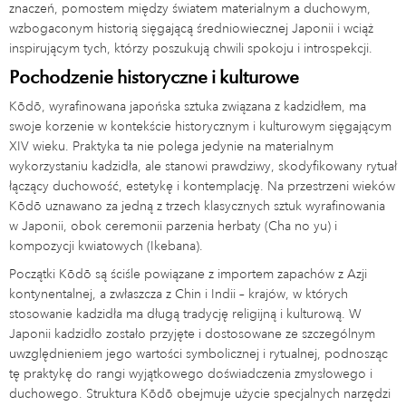
znaczeń, pomostem między światem materialnym a duchowym,
wzbogaconym historią sięgającą średniowiecznej Japonii i wciąż
inspirującym tych, którzy poszukują chwili spokoju i introspekcji.
Pochodzenie historyczne i kulturowe
Kōdō, wyrafinowana japońska sztuka związana z kadzidłem, ma
swoje korzenie w kontekście historycznym i kulturowym sięgającym
XIV wieku. Praktyka ta nie polega jedynie na materialnym
wykorzystaniu kadzidła, ale stanowi prawdziwy, skodyfikowany rytuał
łączący duchowość, estetykę i kontemplację. Na przestrzeni wieków
Kōdō uznawano za jedną z trzech klasycznych sztuk wyrafinowania
w Japonii, obok ceremonii parzenia herbaty (Cha no yu) i
kompozycji kwiatowych (Ikebana).
Początki Kōdō są ściśle powiązane z importem zapachów z Azji
kontynentalnej, a zwłaszcza z Chin i Indii – krajów, w których
stosowanie kadzidła ma długą tradycję religijną i kulturową. W
Japonii kadzidło zostało przyjęte i dostosowane ze szczególnym
uwzględnieniem jego wartości symbolicznej i rytualnej, podnosząc
tę praktykę do rangi wyjątkowego doświadczenia zmysłowego i
duchowego. Struktura Kōdō obejmuje użycie specjalnych narzędzi