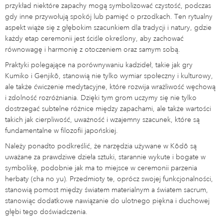
przykład niektóre zapachy mogą symbolizować czystość, podczas
gdy inne przywołują spokój lub pamięć o przodkach. Ten rytualny
aspekt wiąże się z głębokim szacunkiem dla tradycji i natury, gdzie
każdy etap ceremonii jest ściśle określony, aby zachować
równowagę i harmonię z otoczeniem oraz samym sobą.
Praktyki polegające na porównywaniu kadzideł, takie jak gry
Kumiko i Genjikō, stanowią nie tylko wymiar społeczny i kulturowy,
ale także ćwiczenie medytacyjne, które rozwija wrażliwość węchową
i zdolność rozróżniania. Dzięki tym grom uczymy się nie tylko
dostrzegać subtelne różnice między zapachami, ale także wartości
takich jak cierpliwość, uważność i wzajemny szacunek, które są
fundamentalne w filozofii japońskiej.
Należy ponadto podkreślić, że narzędzia używane w Kōdō są
uważane za prawdziwe dzieła sztuki, starannie wykute i bogate w
symbolikę, podobnie jak ma to miejsce w ceremonii parzenia
herbaty (cha no yu). Przedmioty te, oprócz swojej funkcjonalności,
stanowią pomost między światem materialnym a światem sacrum,
stanowiąc dodatkowe nawiązanie do ulotnego piękna i duchowej
głębi tego doświadczenia.