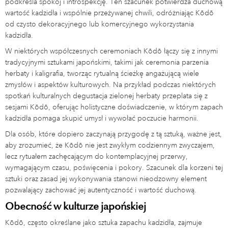
podkreśla spokój i introspekcję. Ten szacunek potwierdza duchową
wartość kadzidła i wspólnie przeżywanej chwili, odróżniając Kōdō
od czysto dekoracyjnego lub komercyjnego wykorzystania
kadzidła.
W niektórych współczesnych ceremoniach Kōdō łączy się z innymi
tradycyjnymi sztukami japońskimi, takimi jak ceremonia parzenia
herbaty i kaligrafia, tworząc rytualną ścieżkę angażującą wiele
zmysłów i aspektów kulturowych. Na przykład podczas niektórych
spotkań kulturalnych degustacja zielonej herbaty przeplata się z
sesjami Kōdō, oferując holistyczne doświadczenie, w którym zapach
kadzidła pomaga skupić umysł i wywołać poczucie harmonii.
Dla osób, które dopiero zaczynają przygodę z tą sztuką, ważne jest,
aby zrozumieć, że Kōdō nie jest zwykłym codziennym zwyczajem,
lecz rytuałem zachęcającym do kontemplacyjnej przerwy,
wymagającym czasu, poświęcenia i pokory. Szacunek dla korzeni tej
sztuki oraz zasad jej wykonywania stanowi nieodzowny element
pozwalający zachować jej autentyczność i wartość duchową.
Obecność w kulturze japońskiej
Kōdō, często określane jako sztuka zapachu kadzidła, zajmuje