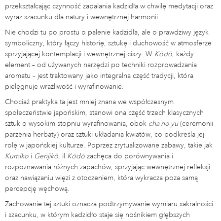
przekształcając czynność zapalania kadzidła w chwilę medytacji oraz
wyraz szacunku dla natury i wewnętrznej harmonii.
Nie chodzi tu po prostu o palenie kadzidła, ale o prawdziwy język
symboliczny, który łączy historię, sztukę i duchowość w atmosferze
sprzyjającej kontemplacji i wewnętrznej ciszy. W
Kōdō
, każdy
element – od używanych narzędzi po techniki rozprowadzania
aromatu – jest traktowany jako integralna część tradycji, która
pielęgnuje wrażliwość i wyrafinowanie.
Chociaż praktyka ta jest mniej znana we współczesnym
społeczeństwie japońskim, stanowi ona część trzech klasycznych
sztuk o wysokim stopniu wyrafinowania, obok
cha no yu
(ceremonii
parzenia herbaty) oraz sztuki układania kwiatów, co podkreśla jej
rolę w japońskiej kulturze. Poprzez zrytualizowane zabawy, takie jak
Kumiko
i
Genjikō
, il
Kōdō
zachęca do porównywania i
rozpoznawania różnych zapachów, sprzyjając wewnętrznej refleksji
oraz nawiązaniu więzi z otoczeniem, która wykracza poza samą
percepcję węchową.
Zachowanie tej sztuki oznacza podtrzymywanie wymiaru sakralności
i szacunku, w którym kadzidło staje się nośnikiem głębszych