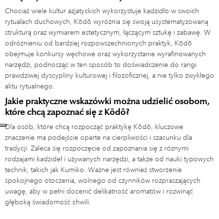
Chociaż wiele kultur azjatyckich wykorzystuje kadzidło w swoich
rytuałach duchowych, Kōdō wyróżnia się swoją usystematyzowaną
strukturą oraz wymiarem estetycznym, łączącym sztukę i zabawę. W
odróżnieniu od bardziej rozpowszechnionych praktyk, Kōdō
obejmuje konkursy węchowe oraz wykorzystanie wyrafinowanych
narzędzi, podnosząc w ten sposób to doświadczenie do rangi
prawdziwej dyscypliny kulturowej i filozoficznej, a nie tylko zwykłego
aktu rytualnego.
Jakie praktyczne wskazówki można udzielić osobom,
które chcą zapoznać się z Kōdō?
Dla osób, które chcą rozpocząć praktykę Kōdō, kluczowe
znaczenie ma podejście oparte na cierpliwości i szacunku dla
tradycji. Zaleca się rozpoczęcie od zapoznania się z różnymi
rodzajami kadzideł i używanych narzędzi, a także od nauki typowych
technik, takich jak Kumiko. Ważne jest również stworzenie
spokojnego otoczenia, wolnego od czynników rozpraszających
uwagę, aby w pełni docenić delikatność aromatów i rozwinąć
głęboką świadomość chwili.