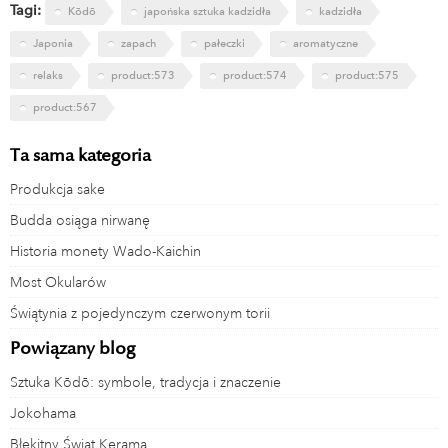
Tagi:
Kōdō
japońska sztuka kadzidła
kadzidła
Japonia
zapach
pałeczki
aromatyczne
relaks
product:573
product:574
product:575
product:567
Ta sama kategoria
Produkcja sake
Budda osiąga nirwanę
Historia monety Wado-Kaichin
Most Okularów
Świątynia z pojedynczym czerwonym torii
Powiązany blog
Sztuka Kōdō: symbole, tradycja i znaczenie
Jokohama
Błękitny Świat Kerama