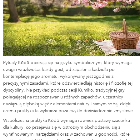
Rytuały Kōdō opierają się na języku symbolicznym, który wymaga
uwagi i wrażliwości: każdy gest, od zapalenia kadzidła po
kontemplację jego aromatu, wykonywany jest zgodnie z
precyzyjnymi zasadami, które odzwierciedlają historię i filozofię tej
dyscypliny. Na przykład podczas sesji Kumiko, tradycyjnej gry
polegającej na rozpoznawaniu różnych zapachów, uczestnicy
nawiązują głęboką więź z elementami natury i samym sobą, dzięki
czemu praktyka ta wykracza poza zwykłe doświadczenie zmysłowe.
Współczesna praktyka Kōdō wymaga również postawy szacunku
dla kultury, co przejawia się w ostrożnym obchodzeniu się z
wyrafinowanymi narzędziami oraz w zachowaniu godności, które