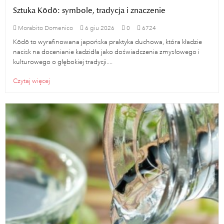
Sztuka Kōdō: symbole, tradycja i znaczenie
Morabito Domenico
6
giu
2026
0
6724
Kōdō to wyrafinowana japońska praktyka duchowa, która kładzie
nacisk na docenianie kadzidła jako doświadczenia zmysłowego i
kulturowego o głębokiej tradycji....
Czytaj więcej