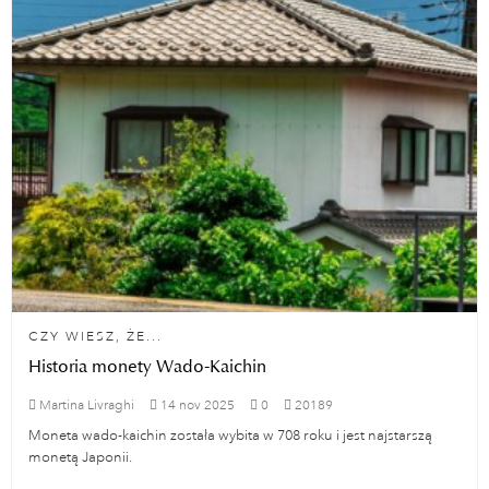
CZY WIESZ, ŻE...
Historia monety Wado-Kaichin
Martina Livraghi
14
nov
2025
0
20189
Moneta wado-kaichin została wybita w 708 roku i jest najstarszą
monetą Japonii.