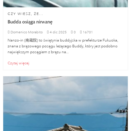
CZY WIESZ, ŻE...
Budda osiąga nirwanę
Domenico Morabito
4
dic
2025
0
16701
Nanzo-in (南蔵院) to świątynia buddyjska w prefekturze Fukuoka,
znana z brązowego posągu leżącego Buddy, który jest podobno
największym posągiem z brązu na...
Czytaj więcej