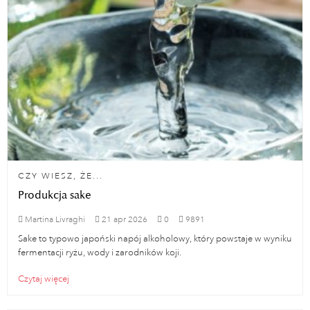
CZY WIESZ, ŻE...
Produkcja sake
Martina Livraghi
21
apr
2026
0
9891
Sake to typowo japoński napój alkoholowy, który powstaje w wyniku
fermentacji ryżu, wody i zarodników koji.
Czytaj więcej