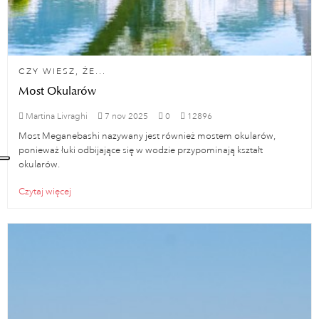
CZY WIESZ, ŻE...
Most Okularów
Martina Livraghi
7
nov
2025
0
12896
Most Meganebashi nazywany jest również mostem okularów,
ponieważ łuki odbijające się w wodzie przypominają kształt
okularów.
Czytaj więcej