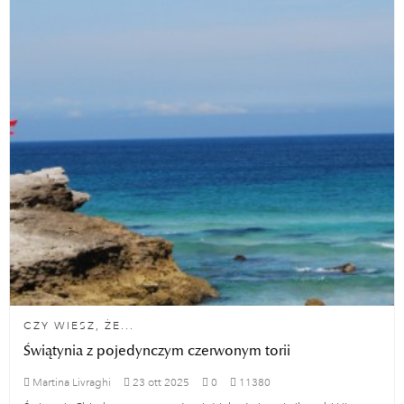
CZY WIESZ, ŻE...
Świątynia z pojedynczym czerwonym torii
Martina Livraghi
23
ott
2025
0
11380