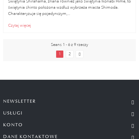
Świątynia Shirahama, znana również jako świątynia Ikonabi Hime, to
świątynia shinto położona wzdłuż wybrzeża miasta Shimoda.
Charakteryzuje się pojedynczym,...
Czytaj więcej
Seans 1 - 6 z 9 rzeczy
1
2
NEWSLETTER
USŁUGI
KONTO
DANE KONTAKTOWE