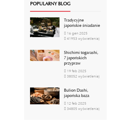
POPULARNY BLOG
Tradycyjne
japońskie śniadanie
16
gen
2025
41953 wyświetlenia)
Shichimi togarashi,
7 japońskich
przypraw
19
feb
2025
38052 wyświetlenia)
Bulion Dashi,
japońska baza
12
feb
2025
34805 wyświetlenia)