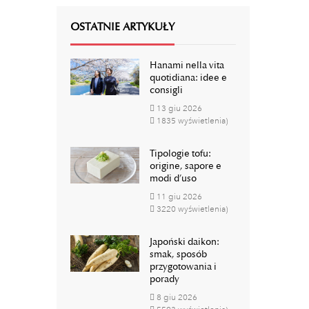
OSTATNIE ARTYKUŁY
Hanami nella vita
quotidiana: idee e
consigli
13
giu
2026
1835 wyświetlenia)
Tipologie tofu:
origine, sapore e
modi d’uso
11
giu
2026
3220 wyświetlenia)
Japoński daikon:
smak, sposób
przygotowania i
porady
8
giu
2026