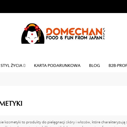
STYL ŻYCIA
KARTA PODARUNKOWA
BLOG
B2B-PRO
METYKI
ie kosmetyki to produkty do pielęgnacji skóry i włosów, które charakteryzują 