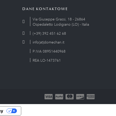
DANE KONTAKTOWE
Via Giuseppe Grassi, 18 - 26864
Ospedaletto Lodigiano (LO) - Italia
(+39) 392 451 62 68
info(at)domechan.it
P.IVA 08951440968
REA LO-1473761
cy