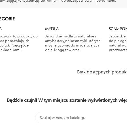
 nawilżającą konsystencją, delikatnymi lub bezzapachowymi perfumami.
EGORIE
A
MYDŁA
SZAMPO
odżywki to produkty do
Japońskie mydła to naturalne i
Japońskie
óre poprawiają ich
antybakteryjne kosmetyki, których
do pielęgn
połysk. Najczęściej
można używać do mycia twarzy i
naturalnyc
składnikami...
ciała. Mogą zawierać...
przeznaczo
Brak dostępnych produk
Bądźcie czujni! W tym miejscu zostanie wyświetlonych wi