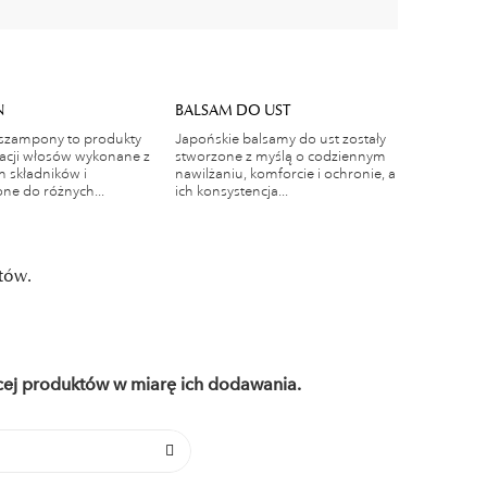
N
BALSAM DO UST
 szampony to produkty
Japońskie balsamy do ust zostały
acji włosów wykonane z
stworzone z myślą o codziennym
h składników i
nawilżaniu, komforcie i ochronie, a
ne do różnych...
ich konsystencja...
tów.
ęcej produktów w miarę ich dodawania.