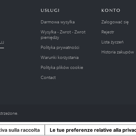
USŁUGI
KONTO
Darmowa wysyłka
Zalogować się
Wysyłka - Zwrot - Zwrot
Rejestr
pieniędzy
Lista życzeń
UJ
Polityka prywatności
Historia zakupów
Warunki korzystania
Polityka plików cookie
Contact
strzeżone.
iva sulla raccolta
Le tue preferenze relative alla priva