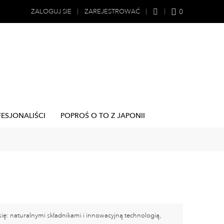
0
ZALOGUJ SIE
ZAREJESTROWAĆ
FESJONALIŚCI
POPROŚ O TO Z JAPONII
się: naturalnymi składnikami i innowacyjną technologią,