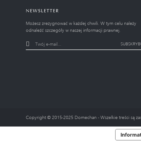
NEWSLETTER
Możesz zrezygnować w każdej chwili. W tym celu należy
odnaleźć szczegóły w naszej informacji prawnej.
SUBSKRYB
Copyright © 2015-2025 Domechan - Wszelkie treści są za
Informat