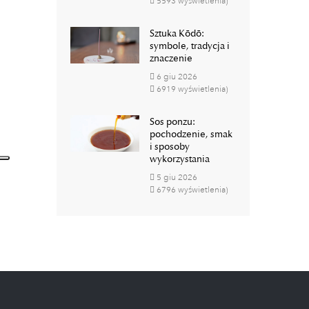
5593 wyświetlenia)
Sztuka Kōdō:
symbole, tradycja i
znaczenie
6
giu
2026
6919 wyświetlenia)
Sos ponzu:
pochodzenie, smak
i sposoby
wykorzystania
5
giu
2026
6796 wyświetlenia)