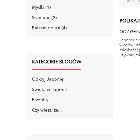
lekką i
Mydła
1
Szampon
2
PODKAT
Balsam do ust
4
ODŻYWK
Japońskie 
włosów, kt
miękkość i 
używanymi 
KATEGORIE BLOGÓW
Odkryj Japonię
Święta w Japonii
Przepisy
Czy wiesz, że...