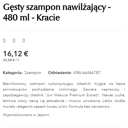
Gęsty szampon nawilżający -
480 ml - Kracie
16,12 €
33,58 € / l
Kategoria:
Szampon
Odniesienie:
KRA-66446787
Bezsilikonowy szampon wykorzystujący składniki myjące na bazie
aminokwasów pochodzenia roślinnego. Zawiera naprawczy i
zapobiegawczy składnik "Jun Wakusa Premium Extract". Nawet suche,
łamliwe włosy staną się jedwabiste i mocno utrwalone. Lekko słodka
morela i elegancki zapach kwiatu wiśni. Formuła bez siarczanów.
Wyprodukowano w Japonii.