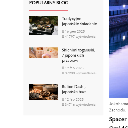
POPULARNY BLOG
Tradycyjne
japońskie śniadanie
16
gen
2025
41797 wyświetlenia)
Shichimi togarashi,
7 japońskich
przypraw
19
feb
2025
37900 wyświetlenia)
Bulion Dashi,
japońska baza
12
feb
2025
Jokohama s
34716 wyświetlenia)
Zachodu.
Spacer