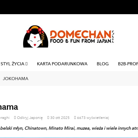
STYL ŻYCIA
KARTA PODARUNKOWA
BLOG
B2B-PRO
JOKOHAMA
hama
vraghi
Odkryj Japonię
30
ott
2025
6673 wyświetlenia)
belski młyn, Chinatown, Minato Mirai, muzea, wieża i wiele innych atr