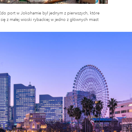
Edo port w Jokohamie był jednym z pierwszych, które
się z małej wioski rybackiej w jedno z głównych miast