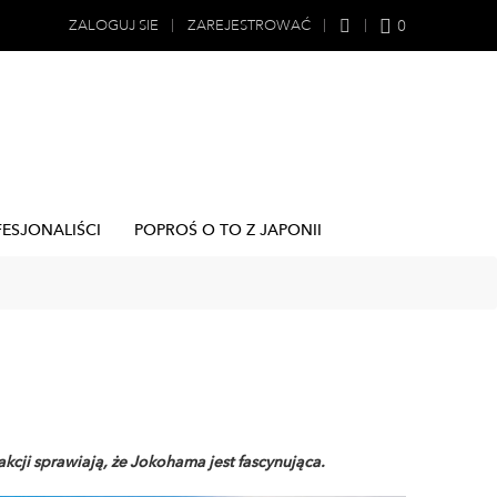
0
ZALOGUJ SIE
ZAREJESTROWAĆ
FESJONALIŚCI
POPROŚ O TO Z JAPONII
akcji sprawiają, że Jokohama jest fascynująca.