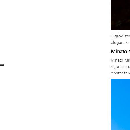
Ogród zos
elegancka 
Minato M
Minato Mi
rejonie z
obszar ten