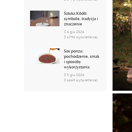
Sztuka Kōdō:
symbole, tradycja i
znaczenie
6
giu
2026
6790 wyświetlenia)
Sos ponzu:
pochodzenie, smak
i sposoby
wykorzystania
5
giu
2026
6669 wyświetlenia)