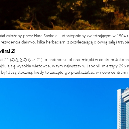
tał założony przez Hara Sankeia i udostępniony zwiedzającym w 1904
rezydencja daimyo, kilka herbaciarni z przylegającą główną salą i trzyp
irai 21
rai 21 (みなとみらい 21) to nadmorski obszar miejski w centrum Jokohamy
najdują się wysokie wieżowce, w tym najwyższy w Japonii, mierzący 29
 był dużą stocznią, kiedy to zaczęto go przekształcać w nowe centrum m