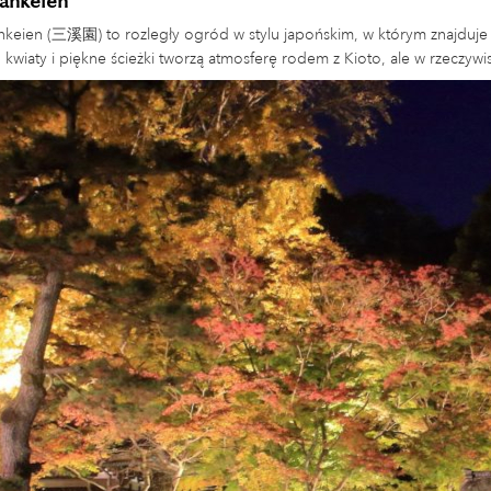
ankeien
keien (三溪園) to rozległy ogród w stylu japońskim, w którym znajduje s
, kwiaty i piękne ścieżki tworzą atmosferę rodem z Kioto, ale w rzeczyw