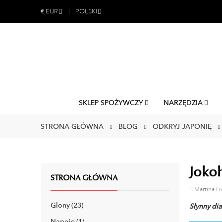
€
EUR
POLSKI
SKLEP SPOŻYWCZY
NARZĘDZIA
STRONA GŁÓWNA
BLOG
ODKRYJ JAPONIĘ
Joko
STRONA GŁÓWNA
Martina Li
Glony
23
Słynny dia
Napoje
1