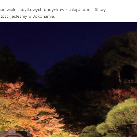
ię wiele zabytkowych budynków z całej Japonii. Stawy,
istości jesteśmy w Jokohamie.