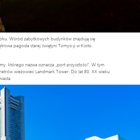
 roku. Wśród zabytkowych budynków znajdują się
iętrowa pagoda starej świątyni Tomyo-ji w Kioto.
, którego nazwa oznacza „port przyszłości”. W tym
6 metrów wieżowiec Landmark Tower. Do lat 80. XX wieku
iasta.