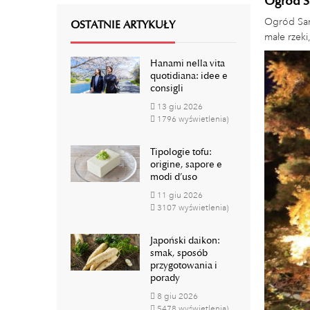
Ogród S
Ogród San
OSTATNIE ARTYKUŁY
małe rzeki
Hanami nella vita
quotidiana: idee e
consigli
13
giu
2026
1796 wyświetlenia)
Tipologie tofu:
origine, sapore e
modi d’uso
11
giu
2026
3107 wyświetlenia)
Japoński daikon:
smak, sposób
przygotowania i
porady
8
giu
2026
5478 wyświetlenia)