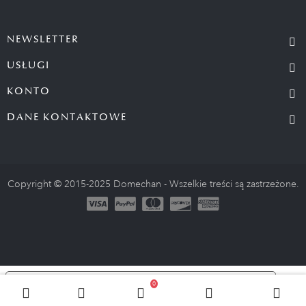
NEWSLETTER
USŁUGI
KONTO
DANE KONTAKTOWE
Copyright © 2015-2025 Domechan - Wszelkie treści są zastrzeżone.
Le tue preferenze relative alla privacy
0