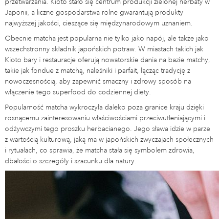
przetwarzania. Kioto stało się centrum produkcji zielonej herbaty w
Japonii, a liczne gospodarstwa rolne gwarantują produkty
najwyższej jakości, cieszące się międzynarodowym uznaniem.
Obecnie matcha jest popularna nie tylko jako napój, ale także jako
wszechstronny składnik japońskich potraw. W miastach takich jak
Kioto bary i restauracje oferują nowatorskie dania na bazie matchy,
takie jak fondue z matchą, naleśniki i parfait, łącząc tradycję z
nowoczesnością, aby zapewnić smaczny i zdrowy sposób na
włączenie tego superfood do codziennej diety.
Popularność matcha wykroczyła daleko poza granice kraju dzięki
rosnącemu zainteresowaniu właściwościami przeciwutleniającymi i
odżywczymi tego proszku herbacianego. Jego sława idzie w parze
z wartością kulturową, jaką ma w japońskich zwyczajach społecznych
i rytuałach, co sprawia, że matcha stała się symbolem zdrowia,
dbałości o szczegóły i szacunku dla natury.