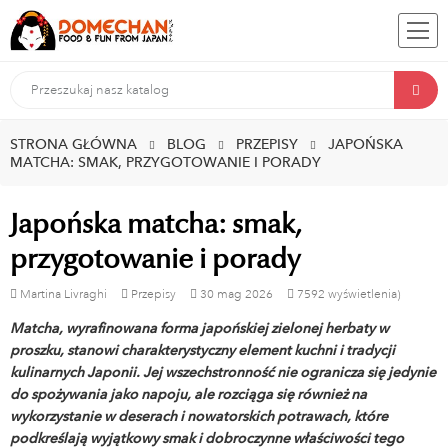
STRONA GŁÓWNA
BLOG
PRZEPISY
JAPOŃSKA
MATCHA: SMAK, PRZYGOTOWANIE I PORADY
Japońska matcha: smak,
przygotowanie i porady
Martina Livraghi
Przepisy
30
mag
2026
7592 wyświetlenia)
Matcha, wyrafinowana forma japońskiej zielonej herbaty w
proszku, stanowi charakterystyczny element kuchni i tradycji
kulinarnych Japonii. Jej wszechstronność nie ogranicza się jedynie
do spożywania jako napoju, ale rozciąga się również na
wykorzystanie w deserach i nowatorskich potrawach, które
podkreślają wyjątkowy smak i dobroczynne właściwości tego