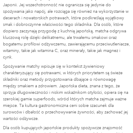
Japonii. Jej wszechstronność nie ogranicza się jedynie do
spożywania jako napój, ale rozciąga się również na wykorzystanie w
deserach i nowatorskich potrawach, które podkreślają wyjątkowy
smak i dobroczynne właściwości tego składnika. Dla osób, które
dopiero zaczynają przygodę z kuchnią japońską, matcha odgrywa
kluczową rolę dzięki delikatnemu, ale trwałemu smakowi oraz
bogatemu profilowi odżywczemu, zawierającemu przeciwutleniacze,
witaminy, takie jak witamina C, oraz minerały, takie jak magnez i
cynk.
Spożywanie matchy wpisuje się w kontekst żywieniowy
charakteryzujący się potrawami, w których priorytetem są świeże
składniki oraz metody przygotowania dbające o równowagę
między smakiem a zdrowiem. Japońska dieta, znana z tego, że
sprzyja długowieczności i niskim wskaźnikom otyłości, opiera się na
szerokiej gamie superfoods, wśród których matcha zajmuje ważne
miejsce. Ta kultura gastronomiczna ceni sobie szacunek dla
surowców i dbałość o przechowywanie żywności, aby zachować jej
wartości odżywcze.
Dla osób kupujących japońskie produkty spożywcze znajomość