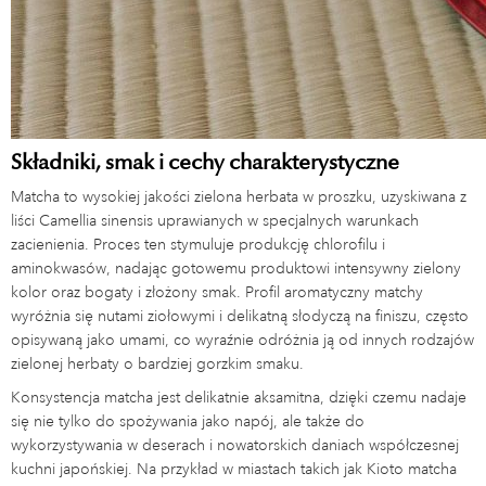
Składniki, smak i cechy charakterystyczne
Matcha to wysokiej jakości zielona herbata w proszku, uzyskiwana z
liści Camellia sinensis uprawianych w specjalnych warunkach
zacienienia. Proces ten stymuluje produkcję chlorofilu i
aminokwasów, nadając gotowemu produktowi intensywny zielony
kolor oraz bogaty i złożony smak. Profil aromatyczny matchy
wyróżnia się nutami ziołowymi i delikatną słodyczą na finiszu, często
opisywaną jako umami, co wyraźnie odróżnia ją od innych rodzajów
zielonej herbaty o bardziej gorzkim smaku.
Konsystencja matcha jest delikatnie aksamitna, dzięki czemu nadaje
się nie tylko do spożywania jako napój, ale także do
wykorzystywania w deserach i nowatorskich daniach współczesnej
kuchni japońskiej. Na przykład w miastach takich jak Kioto matcha