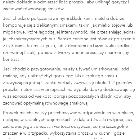
należy dokładnie odmierzać ilość proszku, aby uniknąć goryczy i
zachować równowagę smaków.
Jeśli chodzi o połączenia z innymi składnikami, matcha dobrze
komponuje się z delikatnymi smakami, takimi jak mleko sojowe lub
migdałowe, które łagodzą jej intensywność, nie przesłaniając jednak
jej charakterystycznych nut. Bardzo cenione jest również połączenie
z cytrusami, takimi jak yuzu, lub z deserami na bazie azuki (słodkiej
czerwonej fasoli), ponieważ tworzy ono interesujący i harmonijny
kontrast.
Jeśli chodzi o przygotowanie, należy używać umiarkowanej ilości
matchy, aby uniknąć zbyt gorzkiego lub cierpkiego smaku.
Zazwyczaj na jedną filiżankę herbaty zużywa się około 1–2 gramów
proszku, natomiast w przepisach na wypieki dawkę dostosowuje się
w zależności od wielkości porcji i pozpozostałych składników, aby
zachować optymalną równowagę smakową.
Proszek matcha należy przechowywać w odpowiednich warunkach,
najlepiej w szczelnych pojemnikach, z dala od światła i wilgoci, aby
zachować jego świeżość i wartości odżywcze, co ma szczególne
znaczenie w przypadku wykorzystania proszku w kuchni, gdzie