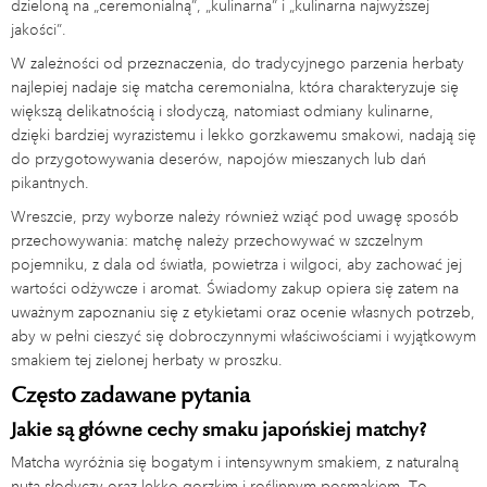
dzieloną na „ceremonialną”, „kulinarna” i „kulinarna najwyższej
jakości”.
W zależności od przeznaczenia, do tradycyjnego parzenia herbaty
najlepiej nadaje się matcha ceremonialna, która charakteryzuje się
większą delikatnością i słodyczą, natomiast odmiany kulinarne,
dzięki bardziej wyrazistemu i lekko gorzkawemu smakowi, nadają się
do przygotowywania deserów, napojów mieszanych lub dań
pikantnych.
Wreszcie, przy wyborze należy również wziąć pod uwagę sposób
przechowywania: matchę należy przechowywać w szczelnym
pojemniku, z dala od światła, powietrza i wilgoci, aby zachować jej
wartości odżywcze i aromat. Świadomy zakup opiera się zatem na
uważnym zapoznaniu się z etykietami oraz ocenie własnych potrzeb,
aby w pełni cieszyć się dobroczynnymi właściwościami i wyjątkowym
smakiem tej zielonej herbaty w proszku.
Często zadawane pytania
Jakie są główne cechy smaku japońskiej matchy?
Matcha wyróżnia się bogatym i intensywnym smakiem, z naturalną
nutą słodyczy oraz lekko gorzkim i roślinnym posmakiem. To