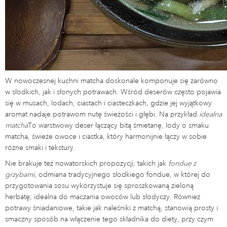
W nowoczesnej kuchni matcha doskonale komponuje się zarówno
w słodkich, jak i słonych potrawach. Wśród deserów często pojawia
się w musach, lodach, ciastach i ciasteczkach, gdzie jej wyjątkowy
aromat nadaje potrawom nutę świeżości i głębi. Na przykład
idealna
matcha
To warstwowy deser łączący bitą śmietanę, lody o smaku
matcha, świeże owoce i ciastka, który harmonijnie łączy w sobie
różne smaki i tekstury.
Nie brakuje też nowatorskich propozycji, takich jak
fondue z
grzybami
, odmiana tradycyjnego słodkiego fondue, w której do
przygotowania sosu wykorzystuje się sproszkowaną zieloną
herbatę; idealna do maczania owoców lub słodyczy. Również
potrawy śniadaniowe, takie jak naleśniki z matchą, stanowią prosty i
smaczny sposób na włączenie tego składnika do diety, przy czym