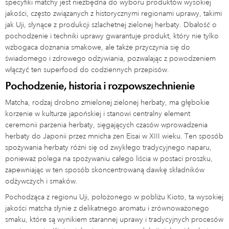
specyfiki matchy jest niezbędna do wyboru produktów wysokiej
jakości, często związanych z historycznymi regionami uprawy, takimi
jak Uji, słynące z produkcji szlachetnej zielonej herbaty. Dbałość o
pochodzenie i techniki uprawy gwarantuje produkt, który nie tylko
wzbogaca doznania smakowe, ale także przyczynia się do
świadomego i zdrowego odżywiania, pozwalając z powodzeniem
włączyć ten superfood do codziennych przepisów.
Pochodzenie, historia i rozpowszechnienie
Matcha, rodzaj drobno zmielonej zielonej herbaty, ma głębokie
korzenie w kulturze japońskiej i stanowi centralny element
ceremonii parzenia herbaty, sięgających czasów wprowadzenia
herbaty do Japonii przez mnicha zen Eisai w XIII wieku. Ten sposób
spożywania herbaty różni się od zwykłego tradycyjnego naparu,
ponieważ polega na spożywaniu całego liścia w postaci proszku,
zapewniając w ten sposób skoncentrowaną dawkę składników
odżywczych i smaków.
Pochodząca z regionu Uji, położonego w pobliżu Kioto, ta wysokiej
jakości matcha słynie z delikatnego aromatu i zrównoważonego
smaku, które są wynikiem starannej uprawy i tradycyjnych procesów