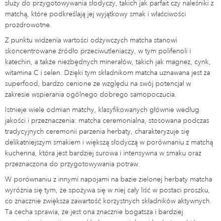
służy do przygotowywania słodyczy, takich jak parfait czy naleśniki z
matchą, które podkreślają jej wyjątkowy smak i właściwości
prozdrowotne.
Z punktu widzenia wartości odżywczych matcha stanowi
skoncentrowane źródło przeciwutleniaczy, w tym polifenoli i
katechin, a także niezbędnych minerałów, takich jak magnez, cynk,
witamina C i selen. Dzięki tym składnikom matcha uznawana jest za
superfood, bardzo cenione ze względu na swój potencjał w
zakresie wspierania ogólnego dobrego samopoczucia.
Istnieje wiele odmian matchy, klasyfikowanych głównie według
jakości i przeznaczenia: matcha ceremonialna, stosowana podczas
tradycyjnych ceremonii parzenia herbaty, charakteryzuje się
delikatniejszym smakiem i większą słodyczą w porównaniu z matchą
kuchenna, która jest bardziej surowa i intensywna w smaku oraz
przeznaczona do przygotowywania potraw.
W porównaniu z innymi napojami na bazie zielonej herbaty matcha
wyróżnia się tym, że spożywa się w niej cały liść w postaci proszku,
co znacznie zwiększa zawartość korzystnych składników aktywnych.
Ta cecha sprawia, że jest ona znacznie bogatsza i bardziej