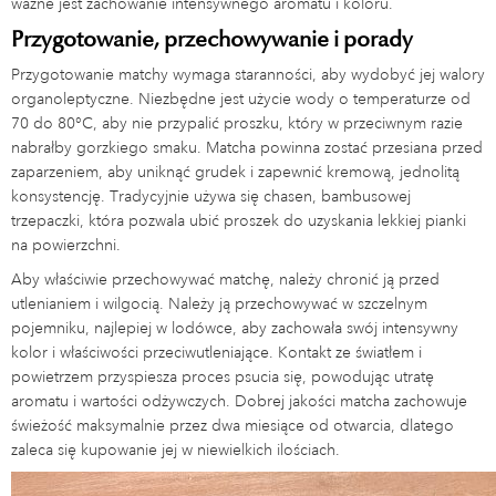
ważne jest zachowanie intensywnego aromatu i koloru.
Przygotowanie, przechowywanie i porady
Przygotowanie matchy wymaga staranności, aby wydobyć jej walory
organoleptyczne. Niezbędne jest użycie wody o temperaturze od
70 do 80°C, aby nie przypalić proszku, który w przeciwnym razie
nabrałby gorzkiego smaku. Matcha powinna zostać przesiana przed
zaparzeniem, aby uniknąć grudek i zapewnić kremową, jednolitą
konsystencję. Tradycyjnie używa się chasen, bambusowej
trzepaczki, która pozwala ubić proszek do uzyskania lekkiej pianki
na powierzchni.
Aby właściwie przechowywać matchę, należy chronić ją przed
utlenianiem i wilgocią. Należy ją przechowywać w szczelnym
pojemniku, najlepiej w lodówce, aby zachowała swój intensywny
kolor i właściwości przeciwutleniające. Kontakt ze światłem i
powietrzem przyspiesza proces psucia się, powodując utratę
aromatu i wartości odżywczych. Dobrej jakości matcha zachowuje
świeżość maksymalnie przez dwa miesiące od otwarcia, dlatego
zaleca się kupowanie jej w niewielkich ilościach.