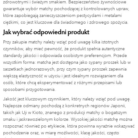
zdrowotnymi i świeżym smakiem. Bezpieczeństwo żywnościowe
gwarantuje wybór matchy pochodzącej z kontrolowanych upraw,
które zapobiegają zanieczyszczeniom pestycydami i metalami
ciężkimi, co jest kluczowe dla świadomego i zdrowego spożycia.
Jak wybrać odpowiedni produkt
Przy zakupie matchy należy wziąć pod uwagę kilka istotnych
czynników, aby mieć pewność, że produkt spełnia autentyczne
standardy jakości i odpowiada osobistym preferencjom. Przede
wszystkim forma: matcha jest dostępna jako sypany proszek lub w
saszetkach jednorazowych, przy czym sypany proszek zapewnia
większą elastyczność w użyciu i jest idealnym rozwiązaniem dla
osób, które chcą eksperymentować z różnymi przepisami lub
sposobami przygotowania.
Jakość jest kluczowym czynnikiem, który należy wziąć pod uwagę.
Najlepsze odmiany pochodzą z konkretnych regionów Japonii,
takich jak Uji w Kioto, znanego z produkcji matchy o bogatszym
smaku i jaskrawozielonym kolorze. Wysokiej jakości matchę można
rozpoznać również po etykiecie, która powinna wyraźnie wskazywać
pochodzenie oraz, w miarę możliwości, klasę jakości, często