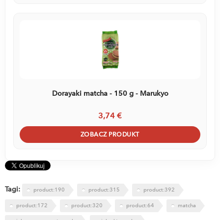
Dorayaki matcha - 150 g - Marukyo
3,74 €
ZOBACZ PRODUKT
Tagi:
product:190
product:315
product:392
product:172
product:320
product:64
matcha