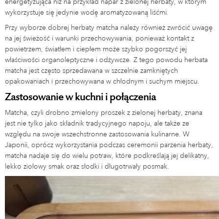
energetyzująca niż na przykład napar z zielonej herbaty, w którym
wykorzystuje się jedynie wodę aromatyzowaną liśćmi.
Przy wyborze dobrej herbaty matcha należy również zwrócić uwagę
na jej świeżość i warunki przechowywania, ponieważ kontakt z
powietrzem, światłem i ciepłem może szybko pogorszyć jej
właściwości organoleptyczne i odżywcze. Z tego powodu herbata
matcha jest często sprzedawana w szczelnie zamkniętych
opakowaniach i przechowywana w chłodnym i suchym miejscu.
Zastosowanie w kuchni i połączenia
Matcha, czyli drobno zmielony proszek z zielonej herbaty, znana
jest nie tylko jako składnik tradycyjnego napoju, ale także ze
względu na swoje wszechstronne zastosowania kulinarne. W
Japonii, oprócz wykorzystania podczas ceremonii parzenia herbaty,
matcha nadaje się do wielu potraw, które podkreślają jej delikatny,
lekko ziołowy smak oraz słodki i długotrwały posmak.