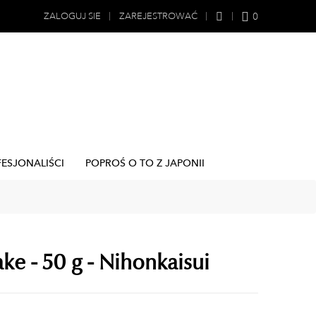
0
ZALOGUJ SIE
ZAREJESTROWAĆ
FESJONALIŚCI
POPROŚ O TO Z JAPONII
kake - 50 g - Nihonkaisui