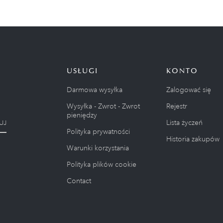
USŁUGI
KONTO
Darmowa wysyłka
Zalogować się
Wysyłka - Zwrot - Zwrot
Rejestr
pieniędzy
Lista życzeń
UJ
Polityka prywatności
Historia zakupów
Warunki korzystania
Polityka plików cookie
Contact