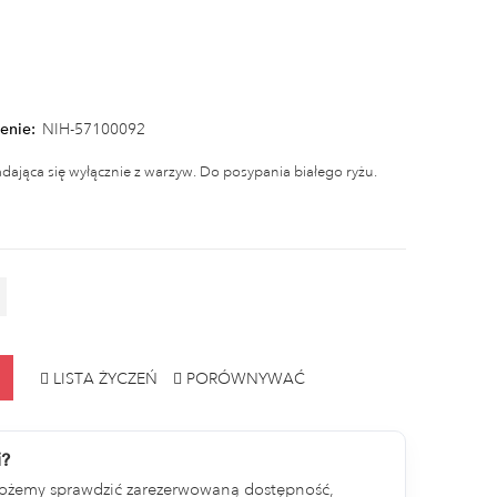
enie:
NIH-57100092
ładająca się wyłącznie z warzyw. Do posypania białego ryżu.
LISTA ŻYCZEŃ
PORÓWNYWAĆ
i?
ożemy sprawdzić zarezerwowaną dostępność,