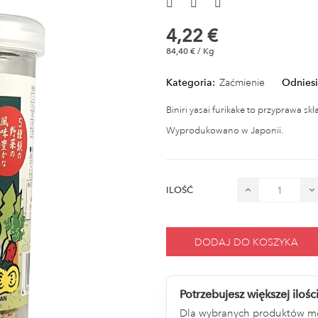
4,22 €
84,40 € / Kg
Kategoria:
Zaćmienie
Odniesi
Biniri yasai furikake to przyprawa sk
Wyprodukowano w Japonii.
ILOŚĆ
DODAJ DO KOSZYKA
Potrzebujesz większej ilośc
Dla wybranych produktów m