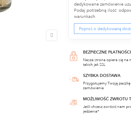
dedykowane zamówienie uzup
Podaj potrzebną ilość: odpow
warunkach.
Poproś o dedykowaną dos
BEZPIECZNE PŁATNOŚCI
Nasza strona opiera się na 
takich jak SSL
SZYBKA DOSTAWA
Przygotujemy Twoją paczkę 
zamówienia
MOŻLIWOŚĆ ZWROTU 
Jeśli chcesz zwrócić nam pr
jedzenia*