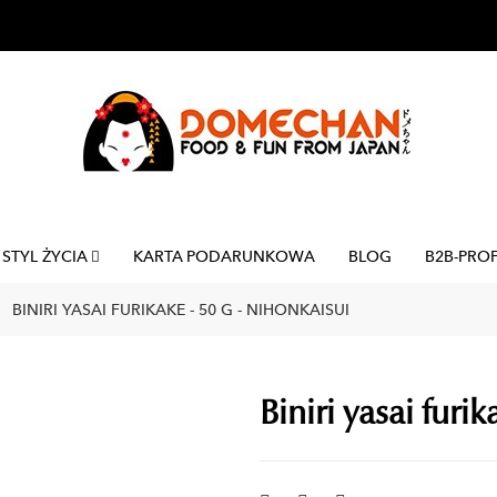
STYL ŻYCIA
KARTA PODARUNKOWA
BLOG
B2B-PRO
BINIRI YASAI FURIKAKE - 50 G - NIHONKAISUI
Biniri yasai furi