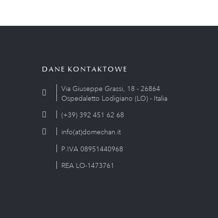
DANE KONTAKTOWE
Via Giuseppe Grassi, 18 - 26864
Ospedaletto Lodigiano (LO) - Italia
(+39) 392 451 62 68
info(at)domechan.it
P.IVA 08951440968
REA LO-1473761