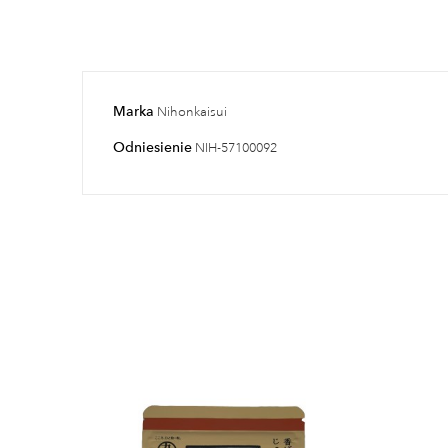
Marka
Nihonkaisui
Odniesienie
NIH-57100092