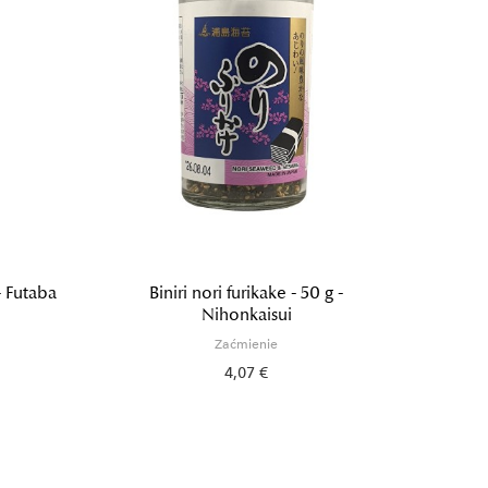
- Futaba
Biniri nori furikake - 50 g -
Binir
Nihonkaisui
Zaćmienie
4,07 €