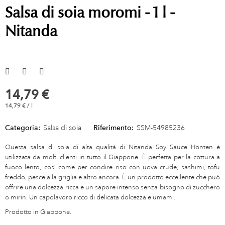
Salsa di soia moromi - 1 l -
Nitanda
14,79 €
14,79 € / l
Categoria:
Salsa di soia
Riferimento:
SSM-54985236
Questa salsa di soia di alta qualità di Nitanda Soy Sauce Honten è
utilizzata da molti clienti in tutto il Giappone. È perfetta per la cottura a
fuoco lento, così come per condire riso con uova crude, sashimi, tofu
freddo, pesce alla griglia e altro ancora. È un prodotto eccellente che può
offrire una dolcezza ricca e un sapore intenso senza bisogno di zucchero
o mirin. Un capolavoro ricco di delicata dolcezza e umami.
Prodotto in Giappone.