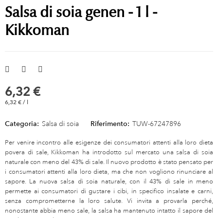
Salsa di soia genen - 1 l -
Kikkoman
6,32 €
6,32 € / l
Categoria:
Salsa di soia
Riferimento:
TUW-67247896
Per venire incontro alle esigenze dei consumatori attenti alla loro dieta
povera di sale, Kikkoman ha introdotto sul mercato una salsa di soia
naturale con meno del 43% di sale. Il nuovo prodotto è stato pensato per
i consumatori attenti alla loro dieta, ma che non vogliono rinunciare al
sapore. La nuova salsa di soia naturale, con il 43% di sale in meno
permette ai consumatori di gustare i cibi, in specifico insalate e carni,
senza comprometterne la loro salute. Vi invita a provarla perché,
nonostante abbia meno sale, la salsa ha mantenuto intatto il sapore del