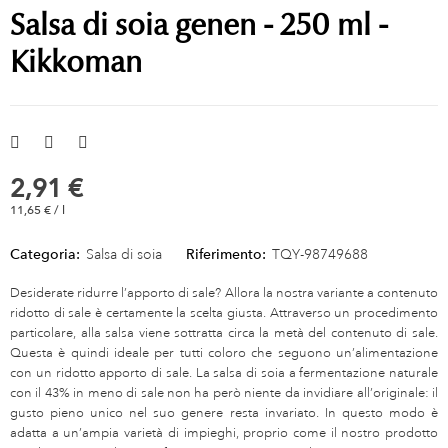
Salsa di soia genen - 250 ml -
Kikkoman
2,91 €
11,65 € / l
Categoria:
Salsa di soia
Riferimento:
TQY-98749688
Desiderate ridurre l’apporto di sale? Allora la nostra variante a contenuto
ridotto di sale è certamente la scelta giusta. Attraverso un procedimento
particolare, alla salsa viene sottratta circa la metà del contenuto di sale.
Questa è quindi ideale per tutti coloro che seguono un’alimentazione
con un ridotto apporto di sale. La salsa di soia a fermentazione naturale
con il 43% in meno di sale non ha però niente da invidiare all’originale: il
gusto pieno unico nel suo genere resta invariato. In questo modo è
adatta a un’ampia varietà di impieghi, proprio come il nostro prodotto