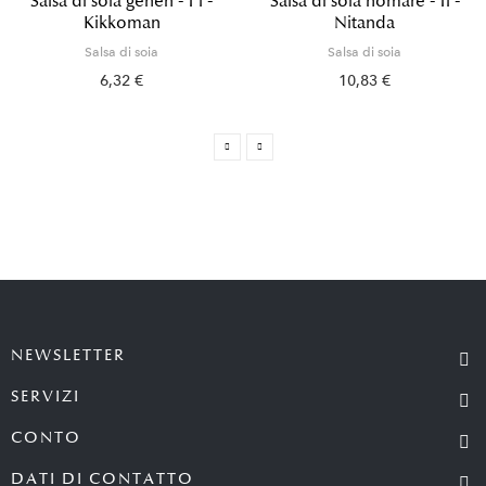
Salsa di soia genen - 1 l -
Salsa di soia homare - 1l -
Kikkoman
Nitanda
Salsa di soia
Salsa di soia
6,32 €
10,83 €
NEWSLETTER
SERVIZI
CONTO
DATI DI CONTATTO