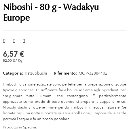
Niboshi - 80 g - Wadakyu
Europe
6,57 €
82,00 € / Kg
Categoria:
Katsuobushi
Riferimento:
MOP-32884402
Il niboshi o sardine essiccate sono perfette per la preparazione di zuppe
tipiche giapponesi. E' sufficiente farle bollire assieme agli ingredienti per
sprigionare tutto l'umami che contengono. È particolarmente
apprezzato come brodo di base quando si prepara la zuppa di miso.
Niboshi dashi si ottiene immergendo il niboshi in acqua naturale. Se
lasciate per una notte o portate quasi a ebollizione, il sapore delle sarde
permea l'acqua e fa un brodo popolare.
Prodotto in Spagna.