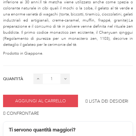
inferiore ai 30 anni.Il tè matcha viene utilizzato anche come spezia o
colorante naturale in cibi quali il mochi o la soba, il gelato al tè verde e
una enorme varietà di wagashi (torte, biscotti, tiramisù, cioccolatini, gelati
industriali ed artigianali, creme-caramel, muffin, frappé, granite).La
preparazione e il consumo di tè in polvere venne definita nel rituale zen
buddista. Il primo codice monastico zen esistente, il Chanyuan qinggui
(Regolamento di purezza per un monastero zen, 1103), descrive in
dettaglio il galateo per le cerimonie del tè.
Prodotto in Giappone.
QUANTITÀ
AGGIUNGI AL CARRELLO
LISTA DEI DESIDERI
CONFRONTARE
Ti servono quantità maggiori?