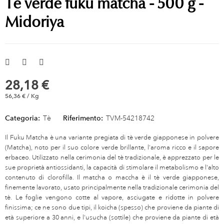
Tè verde fuku matcha - 500 g -
Midoriya
28,18 €
56,36 € / Kg
Categoria:
Tè
Riferimento:
TVM-54218742
Il Fuku Matcha è una variante pregiata di tè verde giapponese in polvere
(Matcha), noto per il suo colore verde brillante, l'aroma ricco e il sapore
erbaceo. Utilizzato nella cerimonia del tè tradizionale, è apprezzato per le
sue proprietà antiossidanti, la capacità di stimolare il metabolismo e l'alto
contenuto di clorofilla. Il matcha o maccha è il tè verde giapponese,
finemente lavorato, usato principalmente nella tradizionale cerimonia del
tè. Le foglie vengono cotte al vapore, asciugate e ridotte in polvere
finissima; ce ne sono due tipi, il koicha (spesso) che proviene da piante di
età superiore a 30 anni, e l'usucha (sottile) che proviene da piante di età