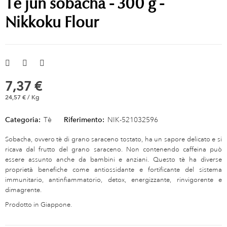
Tè jun sobacha - 300 g -
Nikkoku Flour
7,37 €
24,57 € / Kg
Categoria:
Tè
Riferimento:
NIK-521032596
Sobacha, ovvero tè di grano saraceno tostato, ha un sapore delicato e si
ricava dal frutto del grano saraceno. Non contenendo caffeina può
essere assunto anche da bambini e anziani. Questo tè ha diverse
proprietà benefiche come antiossidante e fortificante del sistema
immunitario, antinfiammatorio, detox, energizzante, rinvigorente e
dimagrente.
Prodotto in Giappone.