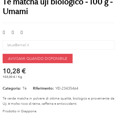
Tè matcha uji biologico - 100 g -
Umami
AVVISAMI QUANDO DISPONIBILE
10,28 €
103,00 € / Kg
Categoria:
Tè
Riferimento:
YEI-23435464
Tè verde matcha in polvere di ottima qualità, biologico e proveniente da
Uji, è molto ricco di teina, caffeina e antiossidanti.
Prodotto in Giappone.