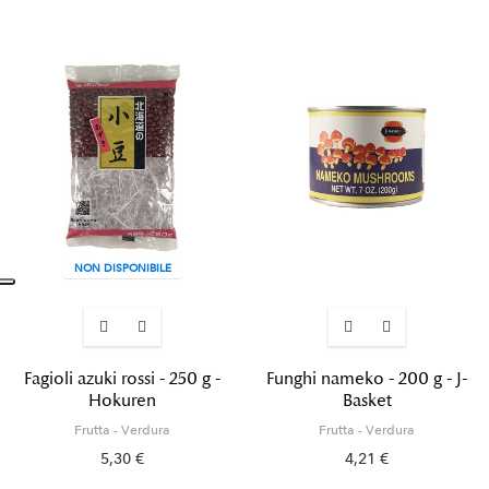
NON DISPONIBILE
Fagioli azuki rossi - 250 g -
Funghi nameko - 200 g - J-
Hokuren
Basket
Frutta - Verdura
Frutta - Verdura
5,30 €
4,21 €