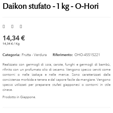
Daikon stufato - 1 kg - O-Hori
14,34 €
14,34 € / Kg
Categoria:
Frutta - Verdura
Riferimento:
OHO-45515221
Realizzato con germogli di soia, carote, funghi e germogli di bambù,
rifinito con un profumato olio di sesamo. Vengono spesso serviti come
contorni o nelle izakaya e nelle mense. Sono caratterizzati dalla
consistenza morbida e tenera e dal sapore facile da mangiare. Vengono
spesso utilizzati per preparare stufati giapponesi o contorni in stile
cinese.
Prodotto in Giappone.