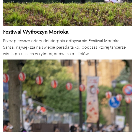
Festiwal Wytłoczyn Morioka
Przez pierwsze cztery dni sierpnia odbywa się Festiwal Morioka
Sansa, największa na świecie parada taiko, podczas której tancerze
wirują po ulicach w rytm bębnów taiko i fletów.