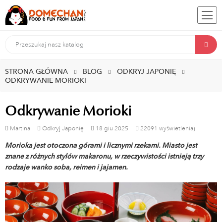
STRONA GŁÓWNA
BLOG
ODKRYJ JAPONIĘ
ODKRYWANIE MORIOKI
Odkrywanie Morioki
Martina
Odkryj Japonię
18
giu
2025
22091 wyświetlenia)
Morioka jest otoczona górami i licznymi rzekami. Miasto jest
znane z różnych stylów makaronu, w rzeczywistości istnieją trzy
rodzaje wanko soba, reimen i jajamen.