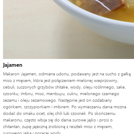
Jajamen
Makaron Jajamen, odmiana udonu, podawany jest na sucho z gałką
miso z mięsem, która jest połączeniem mielonej wieprzowiny,
cebuli, suszonych grzybów shitake, wody, oleju roślinnego, sake,
czosnku, imbiru, miso, mentsuyu, cukru, mielonego czarnego
sezamu i oleju sezamowego. Następnie jest on ozdabiany
ogórkiem, szczypiorkiem i imbirem. Po wymieszaniu dania można
dodać do smaku ocet, olej chili lub czosnek. Po skończeniu
makaronu, często wbija się do dania surowe jajko i prosi o
chitantan, zupę jajeczną zrobioną z resztek miso z mięsem,
surowego jajka i gorącej wody.