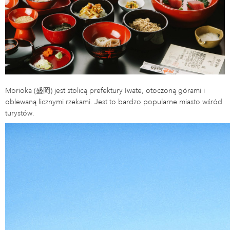
Morioka (盛岡) jest stolicą prefektury Iwate, otoczoną górami i
oblewaną licznymi rzekami. Jest to bardzo popularne miasto wśród
turystów.