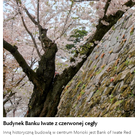
Budynek Banku Iwate z czerwonej cegły
Inną historyczną budowlą w centrum Morioki jest Bank of Iwate Red