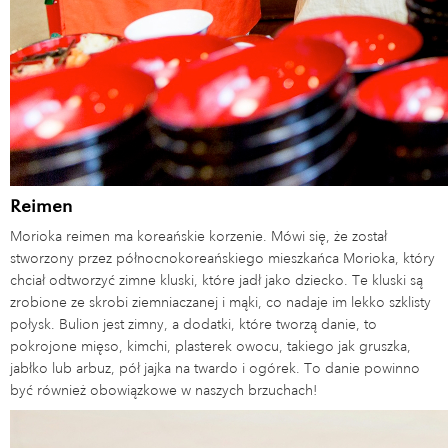
Reimen
Morioka reimen ma koreańskie korzenie. Mówi się, że został
stworzony przez północnokoreańskiego mieszkańca Morioka, który
chciał odtworzyć zimne kluski, które jadł jako dziecko. Te kluski są
zrobione ze skrobi ziemniaczanej i mąki, co nadaje im lekko szklisty
połysk. Bulion jest zimny, a dodatki, które tworzą danie, to
pokrojone mięso, kimchi, plasterek owocu, takiego jak gruszka,
jabłko lub arbuz, pół jajka na twardo i ogórek. To danie powinno
być również obowiązkowe w naszych brzuchach!