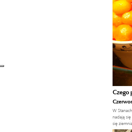
Czego p
Czerwon
W Stanach
nadają się
się ziemn