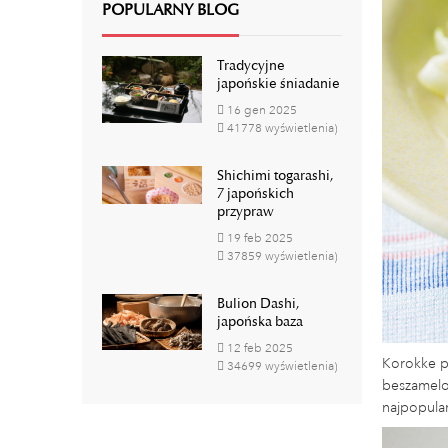
POPULARNY BLOG
Tradycyjne
japońskie śniadanie
16
gen
2025
41778 wyświetlenia)
Shichimi togarashi,
7 japońskich
przypraw
19
feb
2025
37859 wyświetlenia)
Bulion Dashi,
japońska baza
12
feb
2025
Korokke pr
34699 wyświetlenia)
beszamelo
najpopula