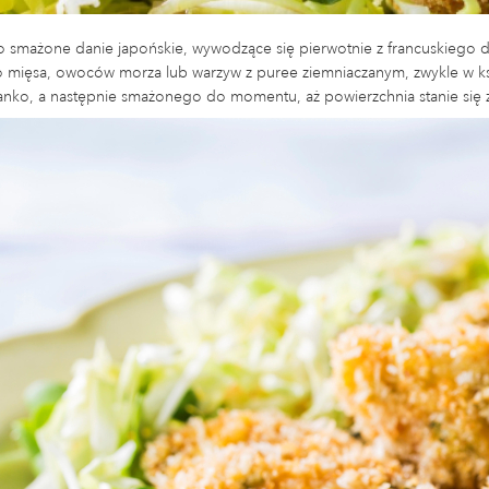
o smażone danie japońskie, wywodzące się pierwotnie z francuskiego d
 mięsa, owoców morza lub warzyw z puree ziemniaczanym, zwykle w ksz
panko, a następnie smażonego do momentu, aż powierzchnia stanie się 