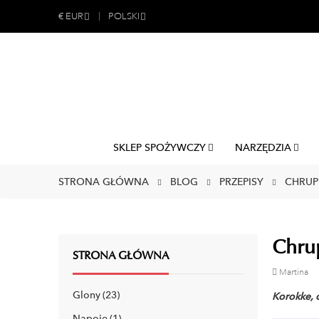
€
EUR
POLSKI
SKLEP SPOŻYWCZY
NARZĘDZIA
STRONA GŁÓWNA
BLOG
PRZEPISY
CHRUP
Chrup
STRONA GŁÓWNA
Martina
Glony
23
Korokke, 
Napoje
1