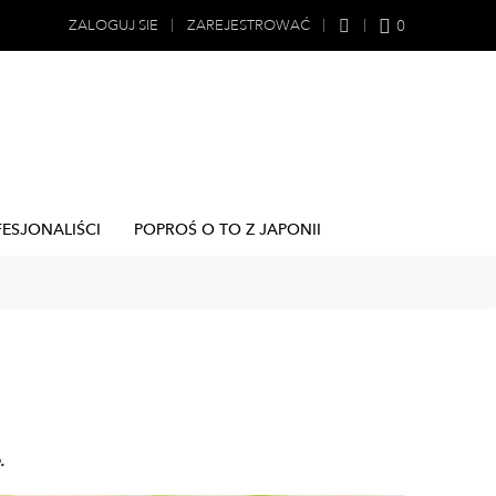
0
ZALOGUJ SIE
ZAREJESTROWAĆ
FESJONALIŚCI
POPROŚ O TO Z JAPONII
.