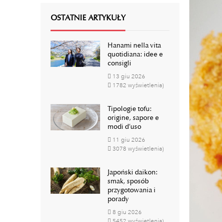
OSTATNIE ARTYKUŁY
Hanami nella vita
quotidiana: idee e
consigli
13
giu
2026
1782 wyświetlenia)
Tipologie tofu:
origine, sapore e
modi d’uso
11
giu
2026
3078 wyświetlenia)
Japoński daikon:
smak, sposób
przygotowania i
porady
8
giu
2026
5452 wyświetlenia)