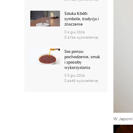
Sztuka Kōdō:
symbole, tradycja i
znaczenie
6
giu
2026
6766 wyświetlenia)
Sos ponzu:
pochodzenie, smak
i sposoby
wykorzystania
5
giu
2026
6645 wyświetlenia)
W Japonii 