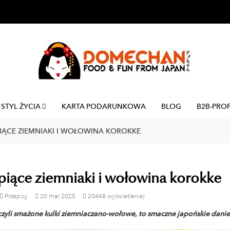
STYL ŻYCIA
KARTA PODARUNKOWA
BLOG
B2B-PRO
IĄCE ZIEMNIAKI I WOŁOWINA KOROKKE
iące ziemniaki i wołowina korokke
Przepisy
20
mar
2025
20448 wyświetlenia)
czyli smażone kulki ziemniaczano-wołowe, to smaczne japońskie danie