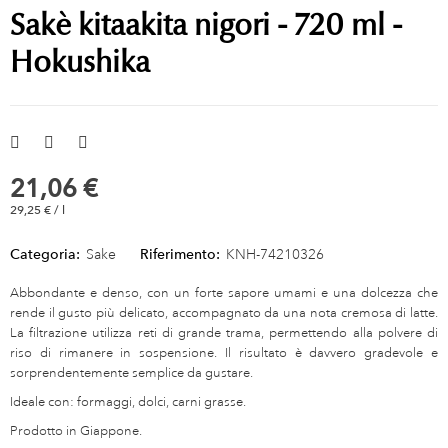
Sakè kitaakita nigori - 720 ml -
Hokushika
21,06 €
29,25 € / l
Categoria:
Sake
Riferimento:
KNH-74210326
Abbondante e denso, con un forte sapore umami e una dolcezza che
rende il gusto più delicato, accompagnato da una nota cremosa di latte.
La filtrazione utilizza reti di grande trama, permettendo alla polvere di
riso di rimanere in sospensione. Il risultato è davvero gradevole e
sorprendentemente semplice da gustare.
Ideale con: formaggi, dolci, carni grasse.
Prodotto in Giappone.