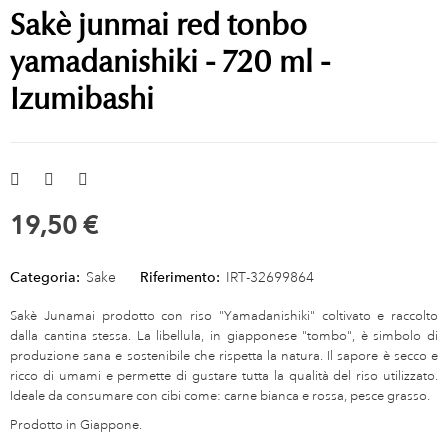
Sakè junmai red tonbo
yamadanishiki - 720 ml -
Izumibashi
19,50 €
Categoria:
Sake
Riferimento:
IRT-32699864
Sakè Junamai prodotto con riso "Yamadanishiki" coltivato e raccolto
dalla cantina stessa. La libellula, in giapponese "tombo", è simbolo di
produzione sana e sostenibile che rispetta la natura. Il sapore è secco e
ricco di umami e permette di gustare tutta la qualità del riso utilizzato.
Ideale da consumare con cibi come: carne bianca e rossa, pesce grasso.
Prodotto in Giappone.