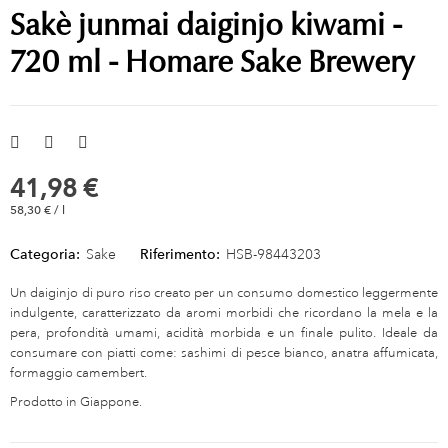
Sakè junmai daiginjo kiwami -
720 ml - Homare Sake Brewery
41,98 €
58,30 € / l
Categoria:
Sake
Riferimento:
HSB-98443203
Un daiginjo di puro riso creato per un consumo domestico leggermente
indulgente, caratterizzato da aromi morbidi che ricordano la mela e la
pera, profondità umami, acidità morbida e un finale pulito. Ideale da
consumare con piatti come: sashimi di pesce bianco, anatra affumicata,
formaggio camembert.
Prodotto in Giappone.