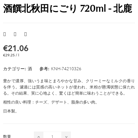
酒饌北秋田にごり 720ml - 北鹿
€21.06
€29.25 / l
カテゴリー:
酒
参考:
KNH-74210326
豊かで濃厚、強いうま味とまろやかな甘み、クリーミーなミルクの香り
を伴う。濾過には質感の高いネットが使われ、米粉が懸濁状態に保たれ
る。その結果、実に心地よく、驚くほど簡単に味わうことができる。
相性の良い料理：チーズ、デザート、脂身の多い肉。
日本製。
数量