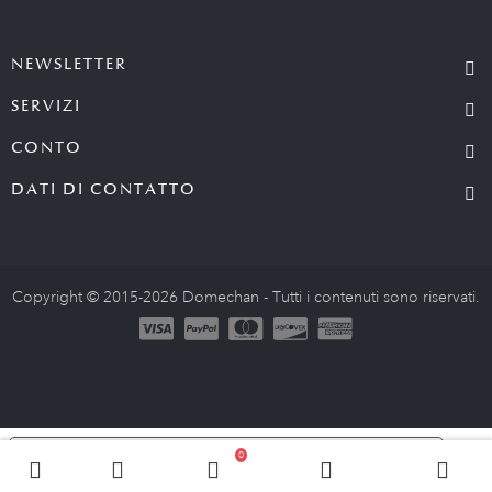
NEWSLETTER
SERVIZI
CONTO
DATI DI CONTATTO
Copyright © 2015-2026 Domechan - Tutti i contenuti sono riservati.
Le tue preferenze relative alla privacy
0