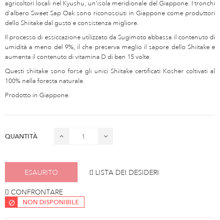
agricoltori locali nel Kyushu, un'isola meridionale del Giappone. I tronchi
d'albero Sweet Sap Oak sono riconosciuti in Giappone come produttori
dello Shiitake dal gusto e consistenza migliore.
Il processo di essiccazione utilizzato da Sugimoto abbassa il contenuto di
umidità a meno del 9%, il che preserva meglio il sapore dello Shiitake e
aumenta il contenuto di vitamina D di ben 15 volte.
Questi shiitake sono forse gli unici Shiitake certificati Kosher coltivati al
100% nella foresta naturale.
Prodotto in Giappone.
QUANTITÀ
ESAURITO
LISTA DEI DESIDERI
CONFRONTARE
NON DISPONIBILE