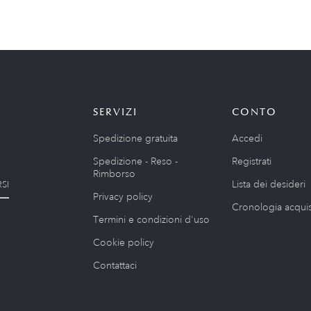
SERVIZI
CONTO
Spedizione gratuita
Accedi
Spedizione - Reso -
Registrati
Rimborso
Lista dei desideri
SI
Privacy policy
Cronologia acquis
Termini e condizioni d'uso
Cookie policy
Contattaci