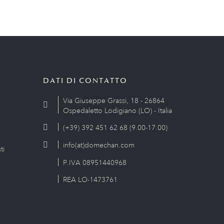
DATI DI CONTATTO
Via Giuseppe Grassi, 18 - 26864
Ospedaletto Lodigiano (LO) - Italia
(+39) 392 451 62 68 (9.00-17.00)
info(at)domechan.com
ti
P.IVA 08951440968
REA LO-1473761