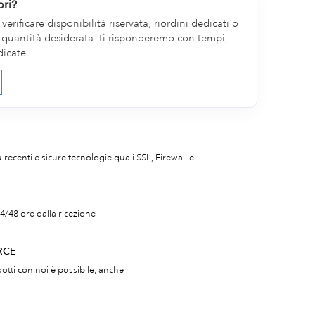
ori?
erificare disponibilità riservata, riordini dedicati o
la quantità desiderata: ti risponderemo con tempi,
dicate.
iù recenti e sicure tecnologie quali SSL, Firewall e
4/48 ore dalla ricezione
RCE
otti con noi è possibile, anche