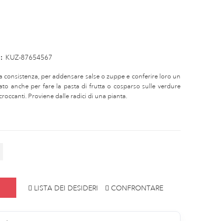
:
KUZ-87654567
 sua consistenza, per addensare salse o zuppe e conferire loro un
ato anche per fare la pasta di frutta o cosparso sulle verdure
roccanti. Proviene dalle radici di una pianta.
LISTA DEI DESIDERI
CONFRONTARE