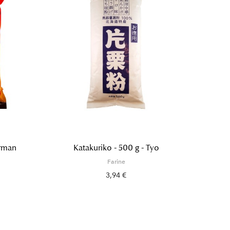
erman
Katakuriko - 500 g - Tyo
Farin
Farine
3,94 €