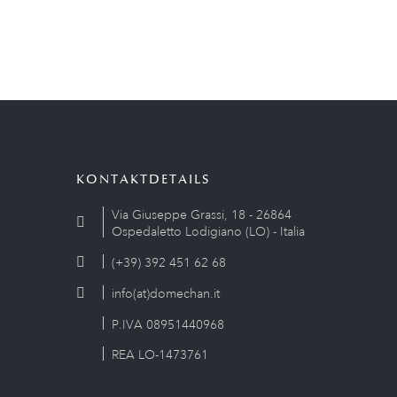
KONTAKTDETAILS
Via Giuseppe Grassi, 18 - 26864
Ospedaletto Lodigiano (LO) - Italia
(+39) 392 451 62 68
info(at)domechan.it
P.IVA 08951440968
REA LO-1473761