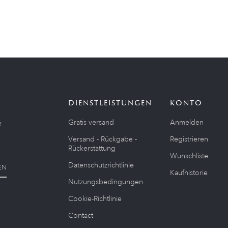
DIENSTLEISTUNGEN
KONTO
Gratis versand
Anmelden
e
Versand - Rückgabe -
Registrieren
Rückerstattung
Wunschliste
Datenschutzrichtlinie
EN
Kaufhistorie
Nutzungsbedingungen
Cookie-Richtlinie
Contact