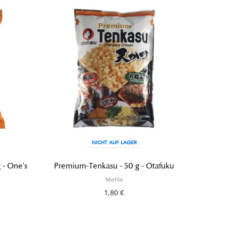
NICHT AUF LAGER
 - One's
Premium-Tenkasu - 50 g - Otafuku
Mehl f
Mehle
1,80 €