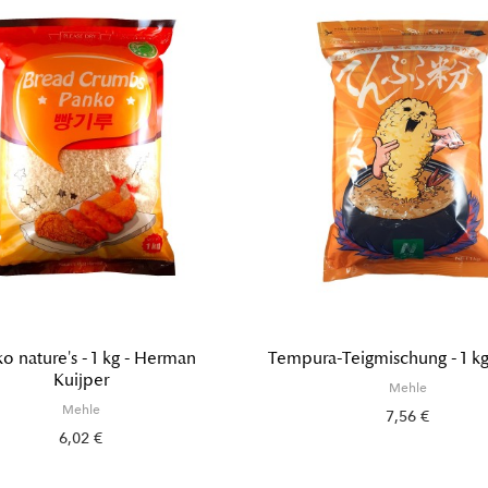
o nature's - 1 kg - Herman
Tempura-Teigmischung - 1 kg
Kuijper
Mehle
Mehle
7,56 €
6,02 €