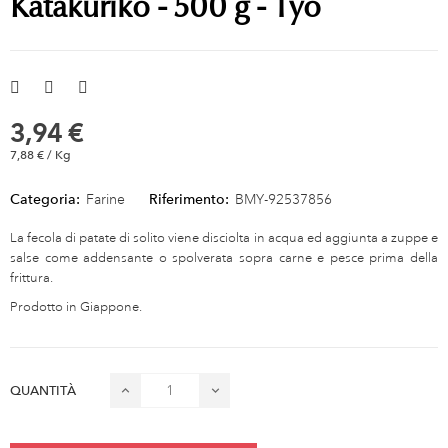
Katakuriko - 500 g - Tyo
3,94 €
7,88 € / Kg
Categoria:
Farine
Riferimento:
BMY-92537856
La fecola di patate di solito viene disciolta in acqua ed aggiunta a zuppe e
salse come addensante o spolverata sopra carne e pesce prima della
frittura.
Prodotto in Giappone.
QUANTITÀ