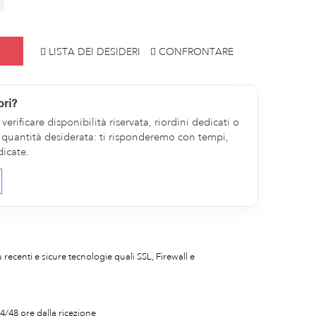
LISTA DEI DESIDERI
CONFRONTARE
ori?
erificare disponibilità riservata, riordini dedicati o
la quantità desiderata: ti risponderemo con tempi,
dicate.
iù recenti e sicure tecnologie quali SSL, Firewall e
4/48 ore dalla ricezione