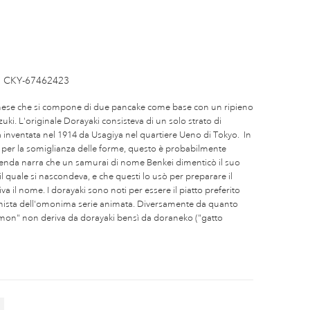
CKY-67462423
ponese che si compone di due pancake come base con un ripieno
zuki. L'originale Dorayaki consisteva di un solo strato di
a inventata nel 1914 da Usagiya nel quartiere Ueno di Tokyo. In
e per la somiglianza delle forme, questo è probabilmente
ggenda narra che un samurai di nome Benkei dimenticò il suo
l quale si nascondeva, e che questi lo usò per preparare il
a il nome. I dorayaki sono noti per essere il piatto preferito
ista dell'omonima serie animata. Diversamente da quanto
on" non deriva da dorayaki bensì da doraneko ("gatto