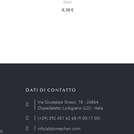
Dolci
4,38 €
DATI DI CONTATTO
Via Giuseppe Grassi, 18 - 26864
Ospedaletto Lodigiano (LO) - Italia
(+39) 392 451 62 68 (9.00-17.00)
info(at)domechan.com
ti