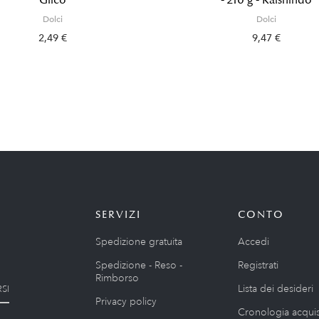
Dolci
Dolci
2,49 €
9,47 €
SERVIZI
CONTO
Spedizione gratuita
Accedi
Spedizione - Reso -
Registrati
Rimborso
Lista dei desideri
SI
Privacy policy
Cronologia acquis