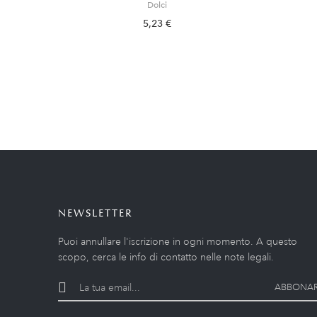
Dolci
5,23 €
NEWSLETTER
Puoi annullare l'iscrizione in ogni momento. A questo
scopo, cerca le info di contatto nelle note legali.
ABBONAR