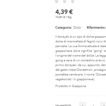
4,39 €
13,81 € / Kg
Categoria:
Dolci
Riferimento:
Il dorayaki è un tipo di dolce giap
dolce di marmellata di fagioli rossi A
pancake. La sua forma attuale è stat
giapponese, dora significa "gong", 
l'origine del nome del dolce. La le
gong a casa di un contadino presso i
primo dorayaki, da cui, appunto, deriv
del gatto-robot Doraemon, protagon
potrebbe sembrare, il nome "Doraem
vagabondo" in giapponese).
Prodotto in Giappone.
QUANTITÀ