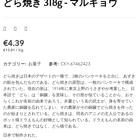
どら焼き 318g - マルキョウ
€4.39
€13.81 / Kg
カテゴリー:
お菓子
参考:
CKY-67462423
どら焼きは日本のデザートの一種で、2枚のパンケーキを土台に、あずき
の餡を包んだものである。どら焼きの原型は、一枚のパンケーキで構成
されていた。現在の形は、1914年に東京上野のうさぎやが考案した。 日
本語で「どら」は「銅鑼」を意味し、その形が似ていることから、おそ
らくこれが名前の由来であろう。弁慶という名の武士が、身を寄せてい
た農家に銅鑼を忘れてしまい、その農家がその銅鑼でどら焼きを作った
のが始まりとされている。どら焼きは、同名のアニメの主人公であるロ
ボット猫ドラえもんの好物として知られている。ドラえもんの名前の由
来は、どら焼きではなく、どら猫である。
日本で制作された。