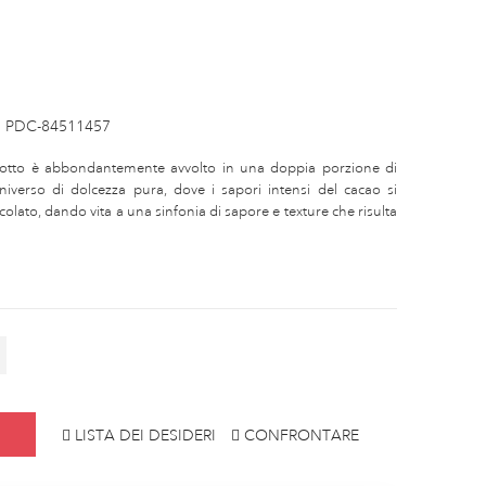
PDC-84511457
scotto è abbondantemente avvolto in una doppia porzione di
niverso di dolcezza pura, dove i sapori intensi del cacao si
olato, dando vita a una sinfonia di sapore e texture che risulta
LISTA DEI DESIDERI
CONFRONTARE