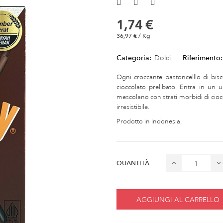
1,74 €
36,97 € / Kg
Categoria:
Dolci
Riferimento:
Ogni croccante bastoncelllo di bi
cioccolato prelibato. Entra in un u
mescolano con strati morbidi di ciocc
irresistibile.
Prodotto in Indonesia.
QUANTITÀ
AGGIUNGI AL CARRELLO