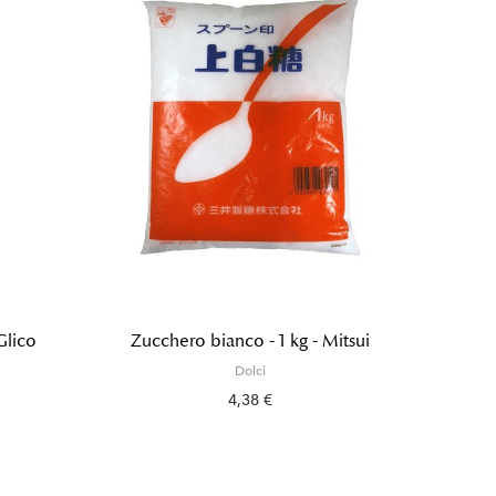
Glico
Zucchero bianco - 1 kg - Mitsui
Gelat
Dolci
4,38 €