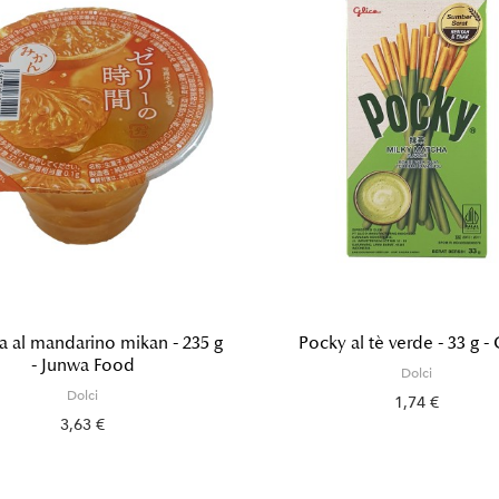
a al mandarino mikan - 235 g
Pocky al tè verde - 33 g - 
- Junwa Food
Dolci
Dolci
1,74 €
3,63 €