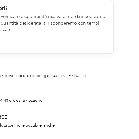
ori?
erificare disponibilità riservata, riordini dedicati o
la quantità desiderata: ti risponderemo con tempi,
dicate.
iù recenti e sicure tecnologie quali SSL, Firewall e
4/48 ore dalla ricezione
RCE
otti con noi è possibile, anche