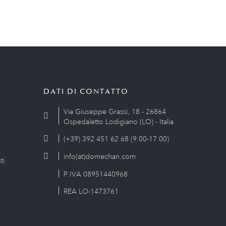
DATI DI CONTATTO
Via Giuseppe Grassi, 18 - 26864
Ospedaletto Lodigiano (LO) - Italia
(+39) 392 451 62 68 (9.00-17.00)
info(at)domechan.com
ti
P.IVA 08951440968
REA LO-1473761