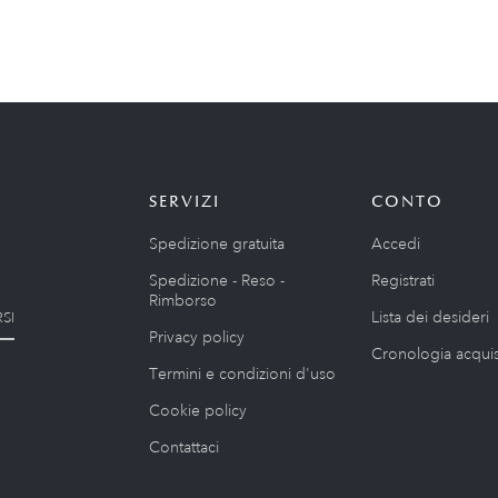
SERVIZI
CONTO
Spedizione gratuita
Accedi
Spedizione - Reso -
Registrati
Rimborso
Lista dei desideri
SI
Privacy policy
Cronologia acquis
Termini e condizioni d'uso
Cookie policy
Contattaci