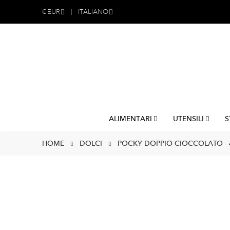
€
EUR
ITALIANO
ALIMENTARI
UTENSILI
S
HOME
DOLCI
POCKY DOPPIO CIOCCOLATO - 4