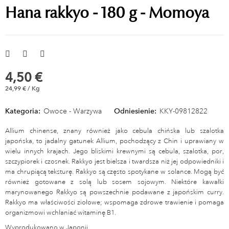
Hana rakkyo - 180 g - Momoya
4,50 €
24,99 € / Kg
Kategoria:
Owoce - Warzywa
Odniesienie:
KKY-09812822
Allium chinense, znany również jako cebula chińska lub szalotka
japońska, to jadalny gatunek Allium, pochodzący z Chin i uprawiany w
wielu innych krajach. Jego bliskimi krewnymi są cebula, szalotka, por,
szczypiorek i czosnek. Rakkyo jest bielsza i twardsza niż jej odpowiedniki i
ma chrupiącą teksturę. Rakkyo są często spotykane w solance. Mogą być
również gotowane z solą lub sosem sojowym. Niektóre kawałki
marynowanego Rakkyo są powszechnie podawane z japońskim curry.
Rakkyo ma właściwości ziołowe; wspomaga zdrowe trawienie i pomaga
organizmowi wchłaniać witaminę B1.
Wyprodukowano w Japonii.