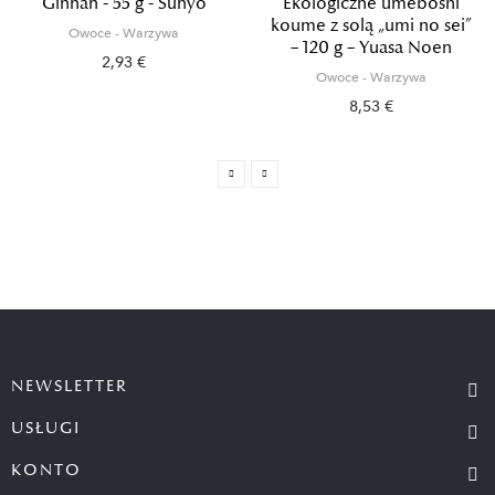
Ginnan - 55 g - Sunyo
Ekologiczne umeboshi
koume z solą „umi no sei”
Owoce - Warzywa
– 120 g – Yuasa Noen
2,93 €
Owoce - Warzywa
8,53 €
NEWSLETTER
USŁUGI
KONTO