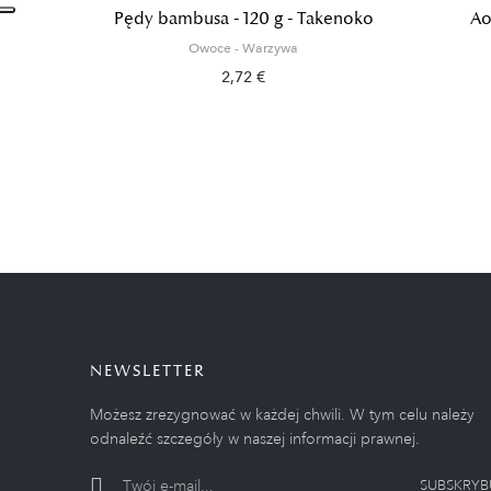
Pędy bambusa - 120 g - Takenoko
Ao
Owoce - Warzywa
2,72 €
NEWSLETTER
Możesz zrezygnować w każdej chwili. W tym celu należy
odnaleźć szczegóły w naszej informacji prawnej.
SUBSKRYB