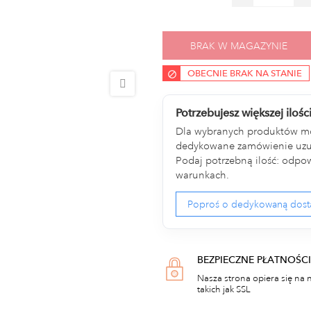
BRAK W MAGAZYNIE
OBECNIE BRAK NA STANIE
Potrzebujesz większej ilośc
Dla wybranych produktów m
dedykowane zamówienie uzup
Podaj potrzebną ilość: odpow
warunkach.
Poproś o dedykowaną dos
BEZPIECZNE PŁATNOŚCI
Nasza strona opiera się na 
takich jak SSL