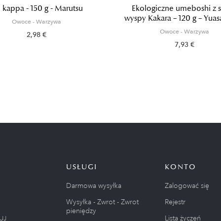
 kappa - 150 g - Marutsu
Ekologiczne umeboshi z s
wyspy Kakara – 120 g – Yua
Owoce - Warzywa
Owoce - Warzywa
2,98 €
7,93 €
USŁUGI
KONTO
Darmowa wysyłka
Zalogować się
Wysyłka - Zwrot - Zwrot
Rejestr
pieniędzy
Lista życzeń
UJ