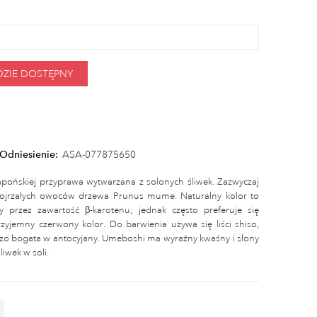
DZIE DOSTĘPNY
Odniesienie:
ASA-077875650
pońskiej przyprawa wytwarzana z solonych śliwek. Zazwyczaj
i dojrzałych owoców drzewa Prunus mume. Naturalny kolor to
przez zawartość β-karotenu; jednak często preferuje się
zyjemny czerwony kolor. Do barwienia używa się liści shiso,
rdzo bogata w antocyjany. Umeboshi ma wyraźny kwaśny i słony
iwek w soli.