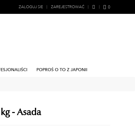
0
ZALOGUJ SIE
ZAREJESTROWAĆ
FESJONALIŚCI
POPROŚ O TO Z JAPONII
 kg - Asada