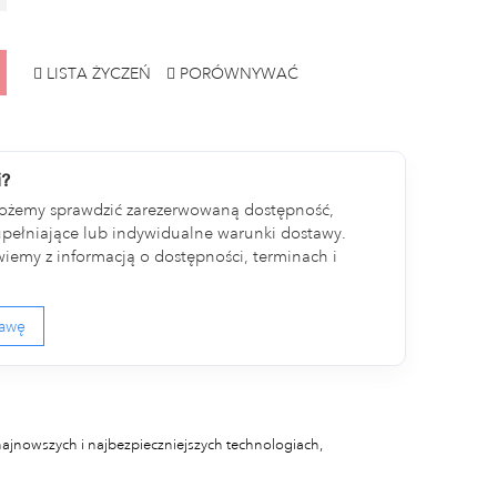
LISTA ŻYCZEŃ
PORÓWNYWAĆ
i?
ożemy sprawdzić zarezerwowaną dostępność,
ełniające lub indywidualne warunki dostawy.
iemy z informacją o dostępności, terminach i
tawę
najnowszych i najbezpieczniejszych technologiach,