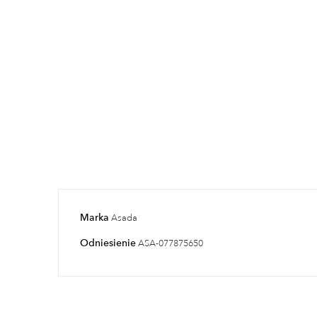
Marka
Asada
Odniesienie
ASA-077875650