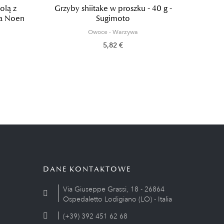
olą z
Grzyby shiitake w proszku - 40 g -
Sh
sa Noen
Sugimoto
Owoce - Warzywa
5,82 €
DANE KONTAKTOWE
Via Giuseppe Grassi, 18 - 26864
Ospedaletto Lodigiano (LO) - Italia
(+39) 392 451 62 68