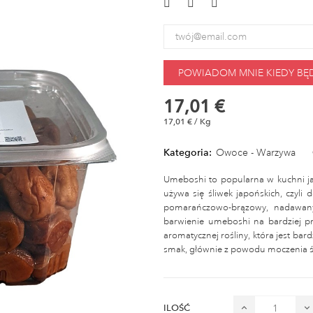
POWIADOM MNIE KIEDY BĘ
17,01 €
17,01 € / Kg
Kategoria:
Owoce - Warzywa
Umeboshi to popularna w kuchni ja
używa się śliwek japońskich, czyl
pomarańczowo-brązowy, nadawany 
barwienie umeboshi na bardziej pr
aromatycznej rośliny, która jest ba
smak, głównie z powodu moczenia śl
ILOŚĆ