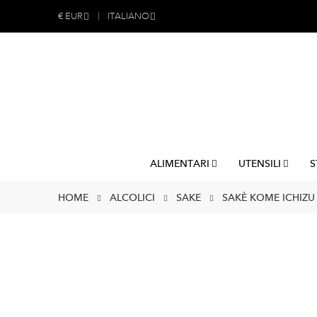
€
EUR
ITALIANO
ALIMENTARI
UTENSILI
S
HOME
ALCOLICI
SAKE
SAKÈ KOME ICHIZU