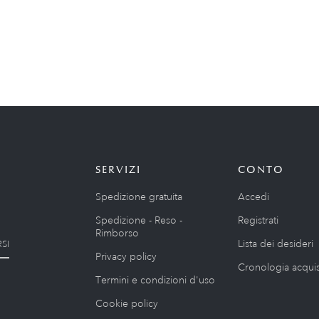
SERVIZI
CONTO
Spedizione gratuita
Accedi
Spedizione - Reso -
Registrati
Rimborso
Lista dei desideri
SI
Privacy policy
Cronologia acquis
Termini e condizioni d'uso
Cookie policy