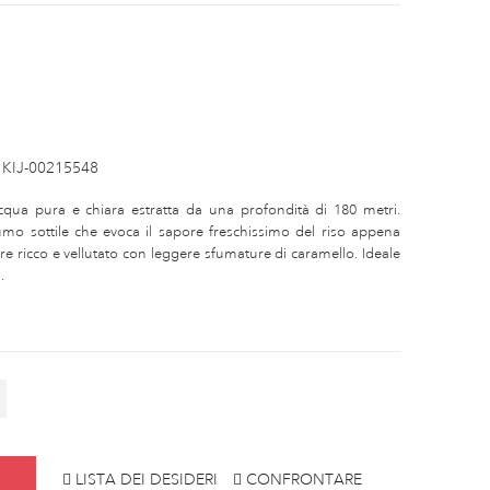
KIJ-00215548
cqua pura e chiara estratta da una profondità di 180 metri.
o sottile che evoca il sapore freschissimo del riso appena
 ricco e vellutato con leggere sfumature di caramello. Ideale
.
LISTA DEI DESIDERI
CONFRONTARE