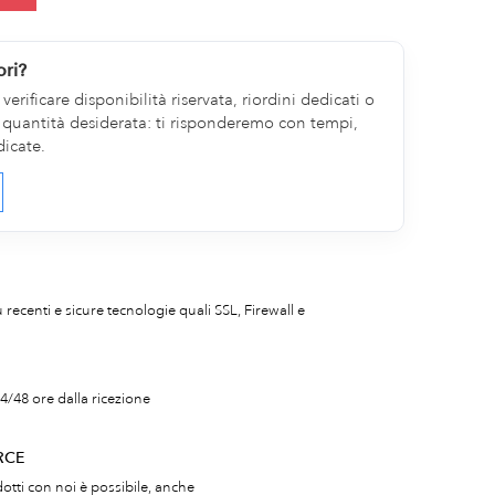
ori?
erificare disponibilità riservata, riordini dedicati o
la quantità desiderata: ti risponderemo con tempi,
dicate.
iù recenti e sicure tecnologie quali SSL, Firewall e
4/48 ore dalla ricezione
RCE
otti con noi è possibile, anche