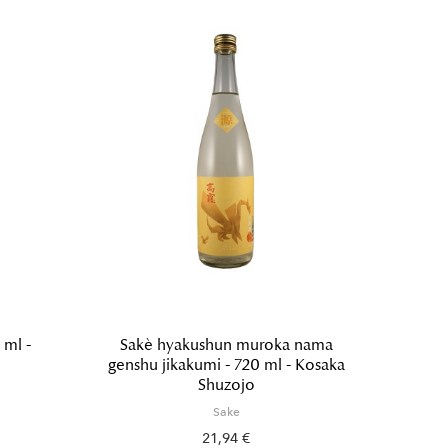
 ml -
Sakè hyakushun muroka nama
Sakè 
genshu jikakumi - 720 ml - Kosaka
n
Shuzojo
Sake
21,94 €