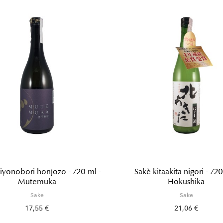
iyonobori honjozo - 720 ml -
Sakè kitaakita nigori - 720
Mutemuka
Hokushika
Sake
Sake
17,55 €
21,06 €