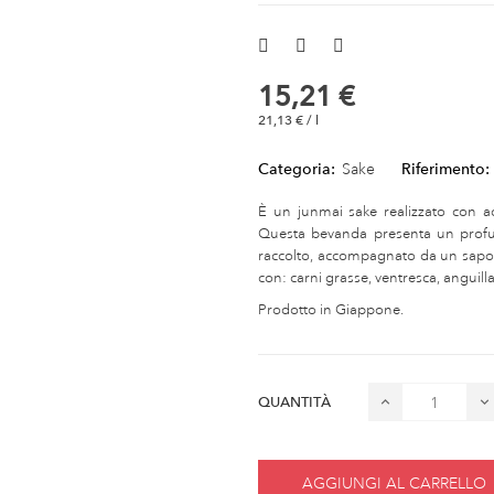
15,21 €
21,13 € / l
Categoria:
Sake
Riferimento:
È un junmai sake realizzato con a
Questa bevanda presenta un profum
raccolto, accompagnato da un sapore
con: carni grasse, ventresca, anguilla
Prodotto in Giappone.
QUANTITÀ
AGGIUNGI AL CARRELLO