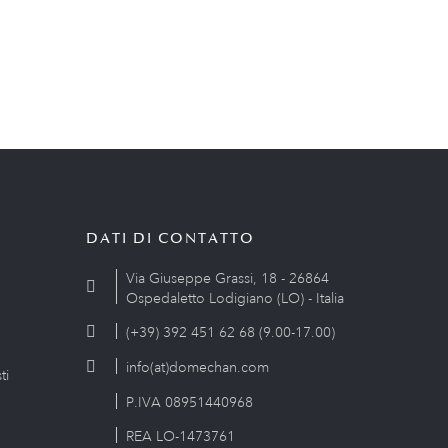
DATI DI CONTATTO
Via Giuseppe Grassi, 18 - 26864
Ospedaletto Lodigiano (LO) - Italia
(+39) 392 451 62 68 (9.00-17.00)
info(at)domechan.com
ti
P.IVA 08951440968
REA LO-1473761