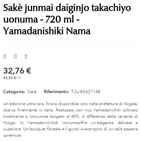
Sakè junmai daiginjo takachiyo
uonuma - 720 ml -
Yamadanishiki Nama
32,76 €
45,50 € / l
Categoria:
Sake
Riferimento:
TJU-85421148
Un'edizione ultra-rara, finora disponibile solo nella prefettura di Niigata,
sbarca finalmente in Italia. Realizzato con riso Yamadanishiki coltivato
localmente a Uonumae levigato al 45%. A differenza della variante di
Hyogo, lo Yamadanishikidi Uonumaoffre un'eleganza delicata e
superiore. Un bouquet floreale e il gusto vivace tipico di un sakè appena
spremuto.