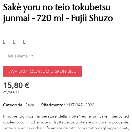
Sakè yoru no teio tokubetsu
junmai - 720 ml - Fujii Shuzo
AVVISAMI QUANDO DISPONIBILE
15,80 €
21,94 € / l
Categoria:
Sake
Riferimento:
YNT-94712036
Il nome significa "imperatore della notte" ed è un sakè intenso ed
opulento con ricche note di frutta secca tostata e un umami possente.
Tuttavia è un sakè che si fa amare da tutti, soprattutto dagli appasionati,