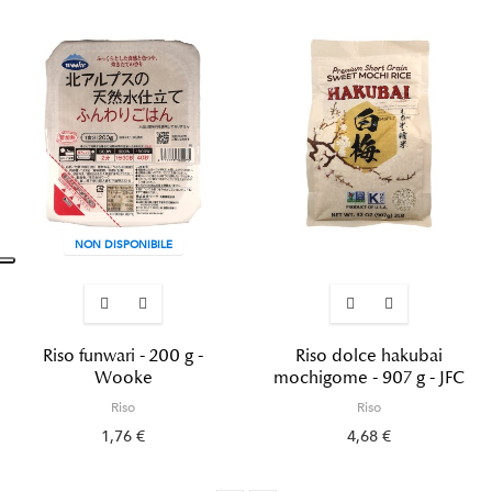
NON DISPONIBILE
Riso funwari - 200 g -
Riso dolce hakubai
Wooke
mochigome - 907 g - JFC
Riso
Riso
1,76 €
4,68 €