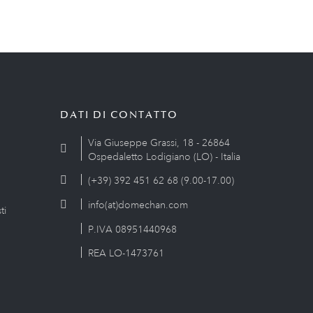
DATI DI CONTATTO
Via Giuseppe Grassi, 18 - 26864
Ospedaletto Lodigiano (LO) - Italia
(+39) 392 451 62 68 (9.00-17.00)
info(at)domechan.com
ti
P.IVA 08951440968
REA LO-1473761