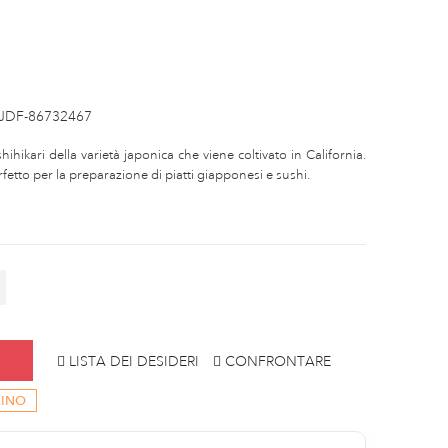
JDF-86732467
shihikari della varietà japonica che viene coltivato in California.
etto per la preparazione di piatti giapponesi e sushi.
LISTA DEI DESIDERI
CONFRONTARE
ZINO