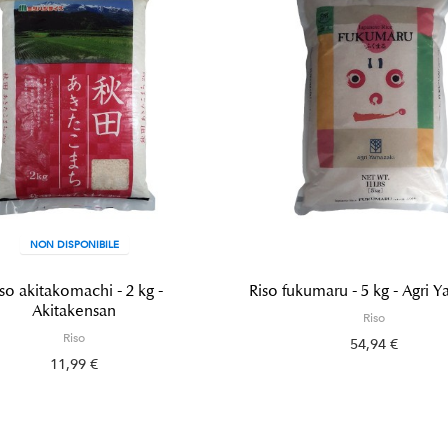
NON DISPONIBILE
so akitakomachi - 2 kg -
Riso fukumaru - 5 kg - Agri 
Akitakensan
Riso
Riso
54,94 €
11,99 €