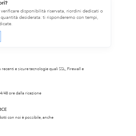
ori?
erificare disponibilità riservata, riordini dedicati o
la quantità desiderata: ti risponderemo con tempi,
dicate.
iù recenti e sicure tecnologie quali SSL, Firewall e
4/48 ore dalla ricezione
RCE
otti con noi è possibile, anche