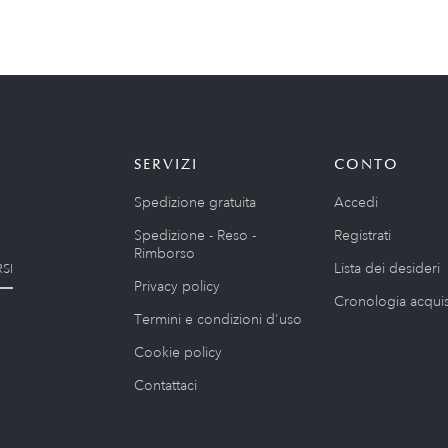
SERVIZI
CONTO
Spedizione gratuita
Accedi
Spedizione - Reso -
Registrati
Rimborso
Lista dei desideri
SI
Privacy policy
Cronologia acquis
Termini e condizioni d'uso
Cookie policy
Contattaci