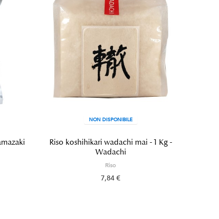
NON DISPONIBILE
Yamazaki
Riso koshihikari wadachi mai - 1 Kg -
Miglio
Wadachi
Riso
7,84 €