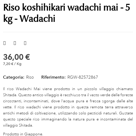
Riso koshihikari wadachi mai - 5
kg - Wadachi
36,00 €
7,20 € / Kg
Categoria:
Riso
Riferimento:
RGW-82572867
Il riso Wadachi Mai viene prodotto in un piccolo villaggio chiamato
Shitada. Questo antico villaggio è racchiuso tra il vasto verde delle foreste
circostanti, incontaminati, dove l’acqua pura e fresca sgorga dalle alte
vette. Il riso wadachi viene prodotto in questa remota terra attraverso
antichi metodi di coltivazione, utilizzando solo pesticidi naturali. Gustate
questo speciale riso immaginando la natura pura e incontaminata del
villaggio Shitada.
Prodotto in Giappone.