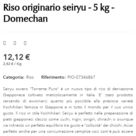
Riso originario seiryu - 5 kg -
Domechan
12,12 €
2,42 € / Kg
Categoria:
Riso
Riferimento:
PIO-57346867
Seiryu ovvero "Torrente Puro" è un nuovo tipo di riso di derivazione
Giapponese coltivato meticolosamente in Italia. E' stato prodotto
cercando di avvicinarsi quanto più possibile alla preziosa varietà
Koshihikari famosa in Giappone e in tutto il mondo per il suo unico
gusto. Il riso in stile Koshihikari Seiryu è perfetto nella preparazione di
piatti giapponesi classici come sushi, nigiri, onigiri, chirashi o ovunque
sia richiesto un perfetto equilibrio tra gusto e "collosità" dei chicchi. Assai
perfetto anche per una consumazione semplice così com'è può essere