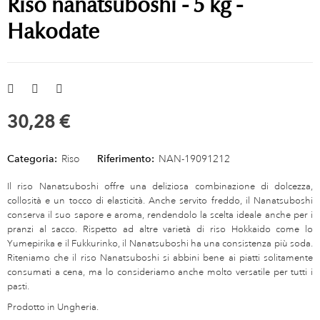
Riso nanatsuboshi - 5 kg -
Hakodate
30,28 €
Categoria:
Riso
Riferimento:
NAN-19091212
Il riso Nanatsuboshi offre una deliziosa combinazione di dolcezza,
collosità e un tocco di elasticità. Anche servito freddo, il Nanatsuboshi
conserva il suo sapore e aroma, rendendolo la scelta ideale anche per i
pranzi al sacco. Rispetto ad altre varietà di riso Hokkaido come lo
Yumepirika e il Fukkurinko, il Nanatsuboshi ha una consistenza più soda.
Riteniamo che il riso Nanatsuboshi si abbini bene ai piatti solitamente
consumati a cena, ma lo consideriamo anche molto versatile per tutti i
pasti.
Prodotto in Ungheria.