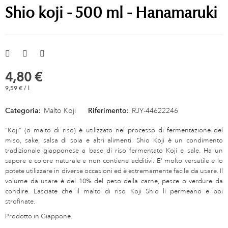
Shio koji - 500 ml - Hanamaruki
4,80 €
9,59 € / l
Categoria:
Malto Koji
Riferimento:
RJY-44622246
"Koji" (o malto di riso) è utilizzato nel processo di fermentazione del
miso, sake, salsa di soia e altri alimenti. Shio Koji è un condimento
tradizionale giapponese a base di riso fermentato Koji e sale. Ha un
sapore e colore naturale e non contiene additivi. E' molto versatile e lo
potete utilizzare in diverse occasioni ed è estremamente facile da usare. Il
volume da usare è del 10% del peso della carne, pesce o verdure da
condire. Lasciate che il malto di riso Koji Shio li permeano e poi
strofinate.
Prodotto in Giappone.