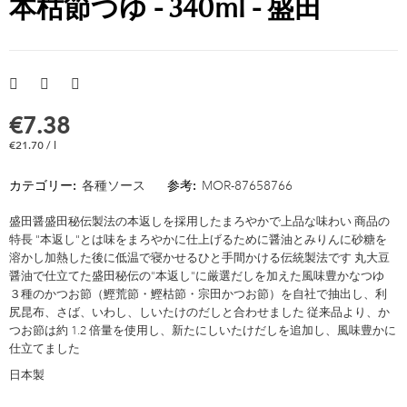
本枯節つゆ - 340ml - 盛田
€7.38
€21.70 / l
カテゴリー:
各種ソース
参考:
MOR-87658766
盛田醤盛田秘伝製法の本返しを採用したまろやかで上品な味わい 商品の
特長 "本返し"とは味をまろやかに仕上げるために醤油とみりんに砂糖を
溶かし加熱した後に低温で寝かせるひと手間かける伝統製法です 丸大豆
醤油で仕立てた盛田秘伝の"本返し"に厳選だしを加えた風味豊かなつゆ
３種のかつお節（鰹荒節・鰹枯節・宗田かつお節）を自社で抽出し、利
尻昆布、さば、いわし、しいたけのだしと合わせました 従来品より、か
つお節は約 1.2 倍量を使用し、新たにしいたけだしを追加し、風味豊かに
仕立てました
日本製