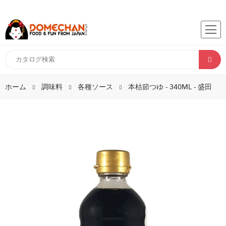
ホーム
調味料
各種ソース
本枯節つゆ - 340ML - 盛田