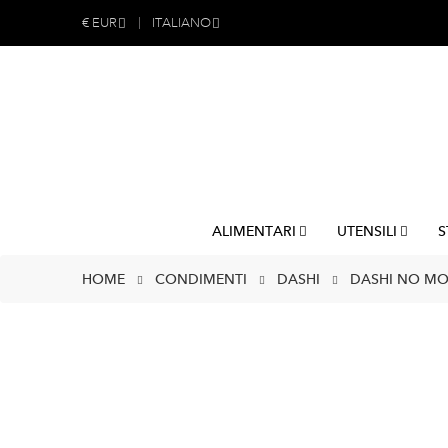
€
EUR
ITALIANO
ALIMENTARI
UTENSILI
S
HOME
CONDIMENTI
DASHI
DASHI NO MOT