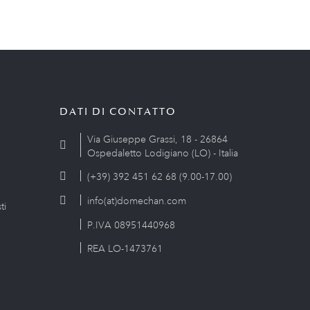
DATI DI CONTATTO
Via Giuseppe Grassi, 18 - 26864
Ospedaletto Lodigiano (LO) - Italia
(+39) 392 451 62 68 (9.00-17.00)
info(at)domechan.com
ti
P.IVA 08951440968
REA LO-1473761