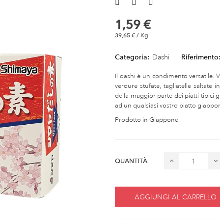
1,59 €
39,65 € / Kg
Categoria:
Dashi
Riferimento
Il dashi è un condimento versatile. 
verdure stufate, tagliatelle saltate 
della maggior parte dei piatti tipici
ad un qualsiasi vostro piatto giappon
Prodotto in Giappone.
QUANTITÀ
AGGIUNGI AL CARRELLO