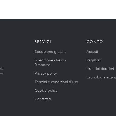
SERVIZI
CONTO
Spedizione gratuita
Accedi
Spedizione - Reso -
Registrati
Rimborso
Lista dei desideri
SI
Privacy policy
Cronologia acquis
Termini e condizioni d'uso
Cookie policy
Contattaci