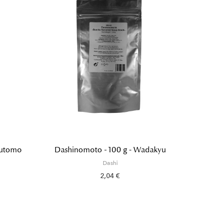
rutomo
Dashinomoto - 100 g - Wadakyu
Kombu 
Dashi
2,04 €