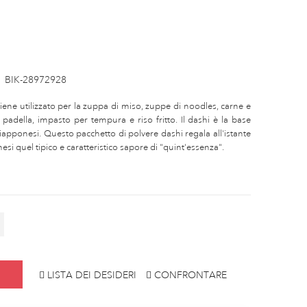
:
BIK-28972928
Viene utilizzato per la zuppa di miso, zuppe di noodles, carne e
in padella, impasto per tempura e riso fritto. Il dashi è la base
 giapponesi. Questo pacchetto di polvere dashi regala all'istante
esi quel tipico e caratteristico sapore di "quint'essenza".
LISTA DEI DESIDERI
CONFRONTARE