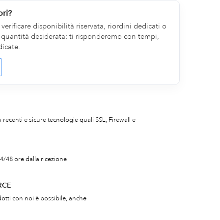
ori?
erificare disponibilità riservata, riordini dedicati o
la quantità desiderata: ti risponderemo con tempi,
dicate.
iù recenti e sicure tecnologie quali SSL, Firewall e
4/48 ore dalla ricezione
RCE
otti con noi è possibile, anche