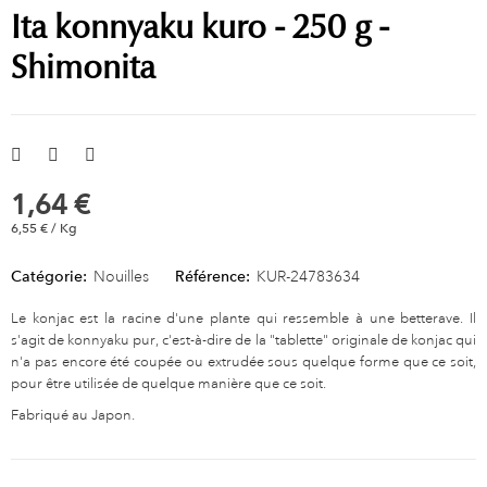
Ita konnyaku kuro - 250 g -
Shimonita
1,64 €
6,55 € / Kg
Catégorie:
Nouilles
Référence:
KUR-24783634
Le konjac est la racine d'une plante qui ressemble à une betterave. Il
s'agit de konnyaku pur, c'est-à-dire de la "tablette" originale de konjac qui
n'a pas encore été coupée ou extrudée sous quelque forme que ce soit,
pour être utilisée de quelque manière que ce soit.
Fabriqué au Japon.