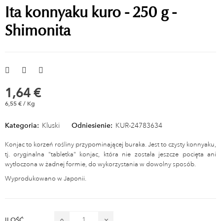
Ita konnyaku kuro - 250 g -
Shimonita
1,64 €
6,55 € / Kg
Kategoria:
Kluski
Odniesienie:
KUR-24783634
Konjac to korzeń rośliny przypominającej buraka. Jest to czysty konnyaku,
tj. oryginalna "tabletka" konjac, która nie została jeszcze pocięta ani
wytłoczona w żadnej formie, do wykorzystania w dowolny sposób.
Wyprodukowano w Japonii.
ILOŚĆ