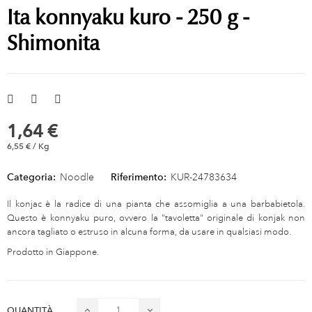
Ita konnyaku kuro - 250 g -
Shimonita
1,64 €
6,55 € / Kg
Categoria:
Noodle
Riferimento:
KUR-24783634
Il konjac è la radice di una pianta che assomiglia a una barbabietola.
Questo è konnyaku puro, ovvero la "tavoletta" originale di konjak non
ancora tagliato o estruso in alcuna forma, da usare in qualsiasi modo.
Prodotto in Giappone.
QUANTITÀ