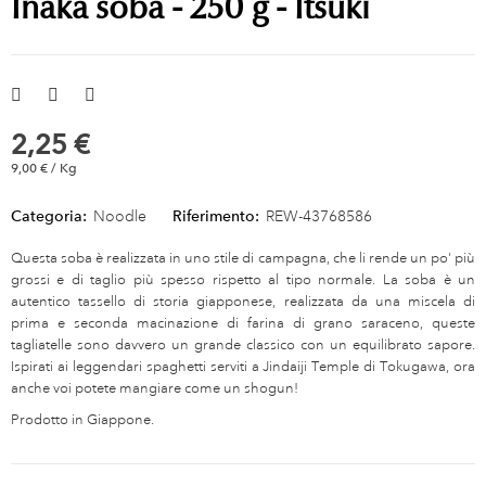
Inaka soba - 250 g - Itsuki
2,25 €
9,00 € / Kg
Categoria:
Noodle
Riferimento:
REW-43768586
Questa soba è realizzata in uno stile di campagna, che li rende un po' più
grossi e di taglio più spesso rispetto al tipo normale. La soba è un
autentico tassello di storia giapponese, realizzata da una miscela di
prima e seconda macinazione di farina di grano saraceno, queste
tagliatelle sono davvero un grande classico con un equilibrato sapore.
Ispirati ai leggendari spaghetti serviti a Jindaiji Temple di Tokugawa, ora
anche voi potete mangiare come un shogun!
Prodotto in Giappone.