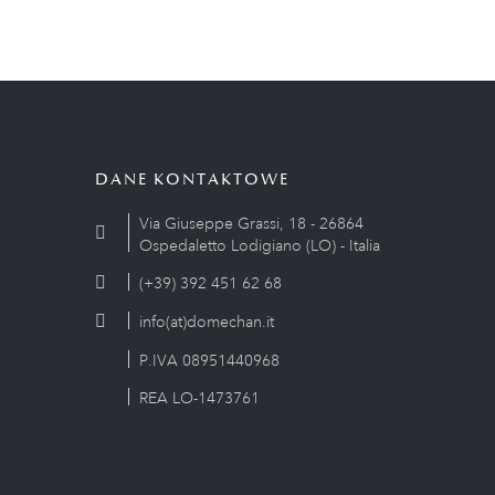
DANE KONTAKTOWE
Via Giuseppe Grassi, 18 - 26864
Ospedaletto Lodigiano (LO) - Italia
(+39) 392 451 62 68
info(at)domechan.it
P.IVA 08951440968
REA LO-1473761