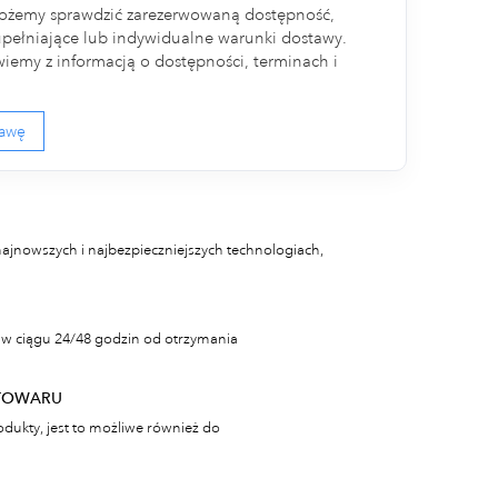
ożemy sprawdzić zarezerwowaną dostępność,
ełniające lub indywidualne warunki dostawy.
iemy z informacją o dostępności, terminach i
tawę
najnowszych i najbezpieczniejszych technologiach,
w ciągu 24/48 godzin od otrzymania
TOWARU
odukty, jest to możliwe również do