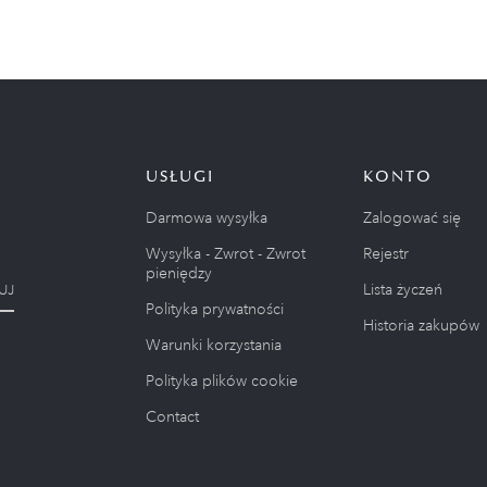
USŁUGI
KONTO
Darmowa wysyłka
Zalogować się
Wysyłka - Zwrot - Zwrot
Rejestr
pieniędzy
Lista życzeń
UJ
Polityka prywatności
Historia zakupów
Warunki korzystania
Polityka plików cookie
Contact