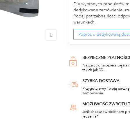
Dla wybranych produktów m
dedykowane zamówienie uzup
Podaj potrzebną ilość: odpow
warunkach.
Poproś o dedykowaną dos
BEZPIECZNE PŁATNOŚCI
Nasza strona opiera się na 
takich jak SSL
SZYBKA DOSTAWA
Przygotujemy Twoją paczkę 
zamówienia
MOŻLIWOŚĆ ZWROTU 
Jeśli chcesz zwrócić nam pr
jedzenia*