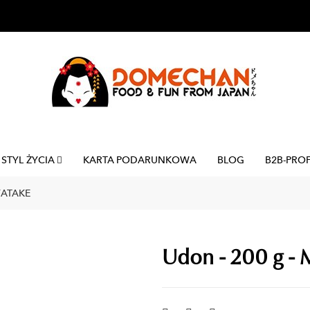
STYL ŻYCIA
KARTA PODARUNKOWA
BLOG
B2B-PRO
YATAKE
Udon - 200 g - 