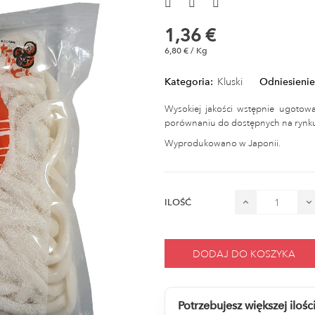
1,36 €
6,80 € / Kg
Kategoria:
Kluski
Odniesienie
Wysokiej jakości wstępnie ugotowa
porównaniu do dostępnych na rynk
Wyprodukowano w Japonii.
ILOŚĆ
DODAJ DO KOSZYKA
Potrzebujesz większej ilośc