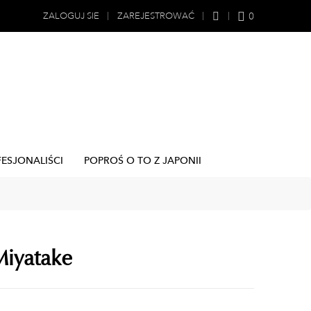
0
ZALOGUJ SIE
ZAREJESTROWAĆ
FESJONALIŚCI
POPROŚ O TO Z JAPONII
Miyatake