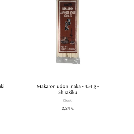
uki
Makaron udon Inaka - 454 g -
Mak
Shirakiku
Kluski
2,24 €