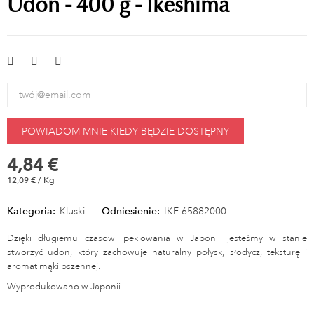
Udon - 400 g - Ikeshima
POWIADOM MNIE KIEDY BĘDZIE DOSTĘPNY
4,84 €
12,09 € / Kg
Kategoria:
Kluski
Odniesienie:
IKE-65882000
Dzięki długiemu czasowi peklowania w Japonii jesteśmy w stanie
stworzyć udon, który zachowuje naturalny połysk, słodycz, teksturę i
aromat mąki pszennej.
Wyprodukowano w Japonii.